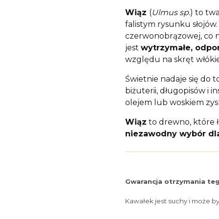
Wiąz
(
Ulmus sp.
) to tw
falistym rysunku słojów.
czerwonobrązowej, co n
jest
wytrzymałe, odpor
względu na skręt włóki
Świetnie nadaje się do t
biżuterii, długopisów 
olejem lub woskiem zysk
Wiąz
to drewno, które 
niezawodny wybór dla
Gwarancja otrzymania teg
Kawałek jest suchy i może b