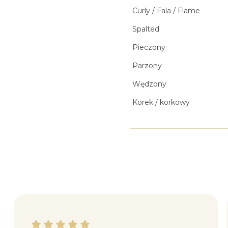
Curly / Fala / Flame
Spalted
Pieczony
Parzony
Wędzony
Korek / korkowy
Katarzyna M. dał ocenę: 5