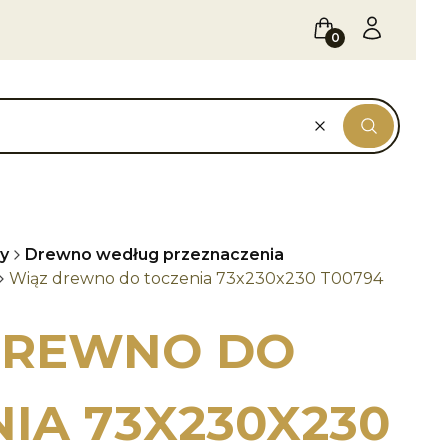
Koszyk
Zaloguj się
Wyczyść
Szukaj
y
Drewno według przeznaczenia
Wiąz drewno do toczenia 73x230x230 T00794
DREWNO DO
IA 73X230X230