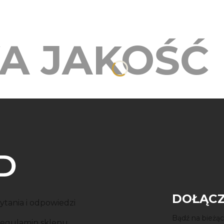
A JAKOŚĆ
DOŁĄCZ
ytania i odpowiedzi
Bądź na bieżąc
egulamin sklepu