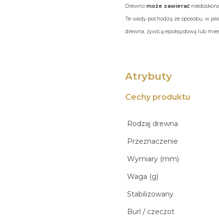
Drewno
może zawierać
niedoskonał
Te wady pochodzą ze sposobu, w jaki
drewna, żywicą epoksydową lub miesz
Atrybuty
Cechy produktu
Rodzaj drewna
Przeznaczenie
Wymiary (mm)
Waga (g)
Stabilizowany
Burl / czeczot