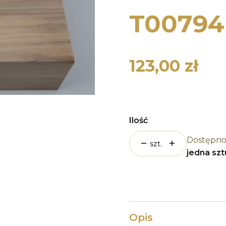
T00794
123,00 zł
Cena
Ilość
Dostępno
szt.
jedna sz
Opis