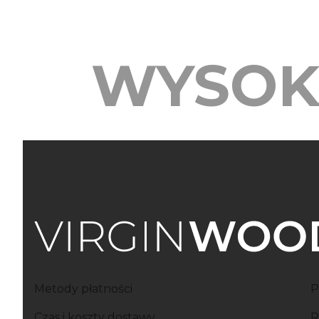
WYSOK
Linki w stopce
Metody płatności
P
Czas i koszty dostawy
R