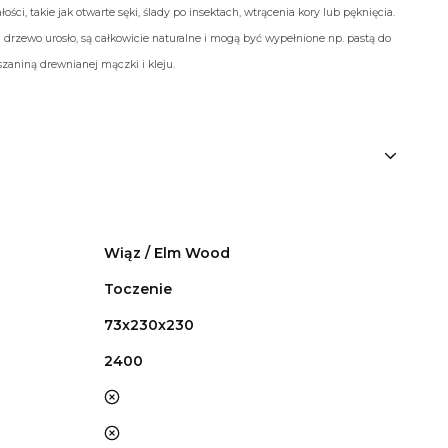
ości, takie jak otwarte sęki, ślady po insektach, wtrącenia kory lub pęknięcia.
 drzewo urosło, są całkowicie naturalne i mogą być wypełnione np. pastą do
aniną drewnianej mączki i kleju.
Wiąz / Elm Wood
Toczenie
73x230x230
2400
nie
nie