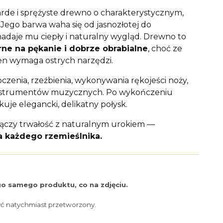
arde i sprężyste drewno o charakterystycznym,
 Jego barwa waha się od jasnozłotej do
adaje mu ciepły i naturalny wygląd. Drewno to
ne na pękanie i dobrze obrabialne
, choć ze
en wymaga ostrych narzędzi.
oczenia, rzeźbienia, wykonywania rękojeści noży,
i instrumentów muzycznych. Po wykończeniu
uje elegancki, delikatny połysk.
łączy trwałość z naturalnym urokiem —
 każdego rzemieślnika.
o samego produktu, co na zdjęciu.
yć natychmiast przetworzony.