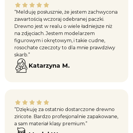
Katarzyna M. dał ocenę: 5
“Melduję posłusznie, że jestem zachwycona
zawartością wczoraj odebranej paczki.
Drewno jest w realu o wiele ładniejsze niż
na zdjęciach. Jestem modelarzem
figurowym i okrętowym, i takie cudne,
rosochate czeczoty to dla mnie prawdziwy
skarb.”
Katarzyna M.
Maciej W. dał ocenę: 5
“Dziękuję za ostatnio dostarczone drewno
ziricote. Bardzo profesjonalnie zapakowane,
a sam materiał klasy premium.”