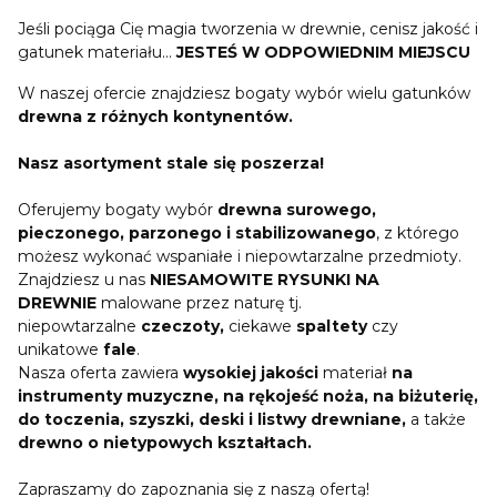
Jeśli pociąga Cię magia tworzenia w drewnie, cenisz jakość i
gatunek materiału...
JESTEŚ W ODPOWIEDNIM MIEJSCU
W naszej ofercie znajdziesz bogaty wybór wielu gatunków
drewna z różnych kontynentów.
Nasz asortyment stale się poszerza!
Oferujemy bogaty wybór
drewna surowego,
pieczonego, parzonego i stabilizowanego
, z którego
możesz wykonać
wspaniałe i niepowtarzalne przedmioty.
Znajdziesz u nas
NIESAMOWITE RYSUNKI NA
DREWNIE
malowane przez naturę tj.
niepowtarzalne
czeczoty,
ciekawe
spaltety
czy
unikatowe
fale
.
Nasza oferta zawiera
wysokiej jakości
materiał
na
instrumenty muzyczne, na rękojeść noża, na biżuterię,
do toczenia, szyszki, deski i listwy drewniane,
a także
drewno o nietypowych kształtach.
Zapraszamy do zapoznania się z naszą ofertą!