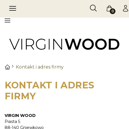
Otwórz wyszukiw
Szukaj
Menu
Koszyk
Za
Menu
Kontakt i adres firmy
KONTAKT I ADRES
FIRMY
VIRGIN WOOD
Piasta 5
88-140 Gniewkowo