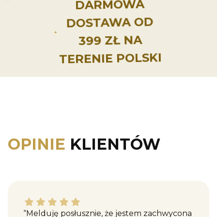
DARMOWA
DOSTAWA OD
399 ZŁ NA
TERENIE POLSKI
OPINIE
KLIENTÓW
Katarzyna M. dał ocenę: 5
“Melduję posłusznie, że jestem zachwycona