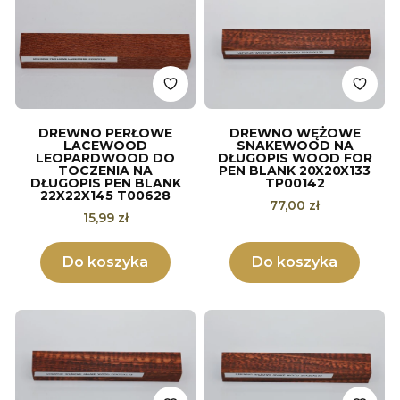
DREWNO PERŁOWE
DREWNO WĘŻOWE
LACEWOOD
SNAKEWOOD NA
LEOPARDWOOD DO
DŁUGOPIS WOOD FOR
TOCZENIA NA
PEN BLANK 20X20X133
DŁUGOPIS PEN BLANK
TP00142
22X22X145 T00628
Cena
77,00 zł
Cena
15,99 zł
Do koszyka
Do koszyka