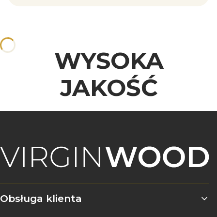
WYSOKA
JAKOŚĆ
Linki w stopce
Obsługa klienta