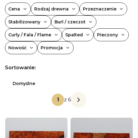
Cena
Rodzaj drewna
Przeznaczenie
Stabilizowany
Burl / czeczot
Curly / Fala / Flame
Spalted
Pieczony
Nowość
Promocja
Koniec filtrów
Lista produktów
Sortowanie:
Domyślne
z 6
Następne produkty