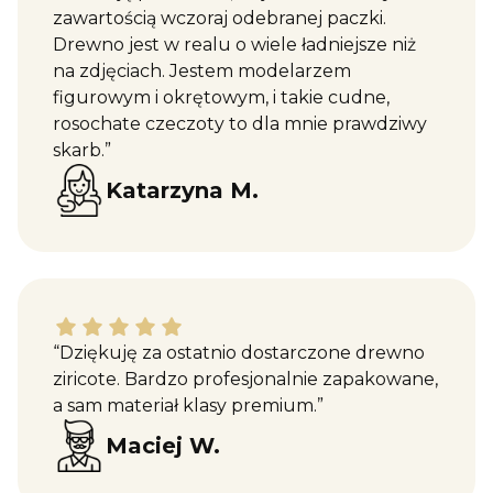
zawartością wczoraj odebranej paczki.
Drewno jest w realu o wiele ładniejsze niż
na zdjęciach. Jestem modelarzem
figurowym i okrętowym, i takie cudne,
rosochate czeczoty to dla mnie prawdziwy
skarb.”
Katarzyna M.
Maciej W. dał ocenę: 5
“Dziękuję za ostatnio dostarczone drewno
ziricote. Bardzo profesjonalnie zapakowane,
a sam materiał klasy premium.”
Maciej W.