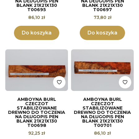
NA DŁUGOPIS PEN
NA DŁUGOPIS PEN
BLANK 21X21X130
BLANK 21X21X130
T00695
T00697
Cena
Cena
86,10 zł
73,80 zł
Do koszyka
Do koszyka
AMBOYNA BURL
AMBOYNA BURL
CZECZOT
CZECZOT
STABILIZOWANE
STABILIZOWANE
DREWNO DO TOCZENIA
DREWNO DO TOCZENIA
NA DŁUGOPIS PEN
NA DŁUGOPIS PEN
BLANK 21X21X130
BLANK 21X21X130
T00698
T00701
Cena
Cena
92,25 zł
86,10 zł