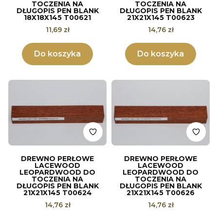
TOCZENIA NA
TOCZENIA NA
DŁUGOPIS PEN BLANK
DŁUGOPIS PEN BLANK
18X18X145 T00621
21X21X145 T00623
Cena
Cena
11,69 zł
14,76 zł
Do koszyka
Do koszyka
DREWNO PERŁOWE
DREWNO PERŁOWE
LACEWOOD
LACEWOOD
LEOPARDWOOD DO
LEOPARDWOOD DO
TOCZENIA NA
TOCZENIA NA
DŁUGOPIS PEN BLANK
DŁUGOPIS PEN BLANK
21X21X145 T00624
21X21X145 T00626
Cena
Cena
14,76 zł
14,76 zł