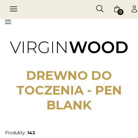
Otwórz wyszukiw
Szukaj
Menu
Koszyk
Za
Menu
DREWNO DO
TOCZENIA - PEN
BLANK
Produkty:
142