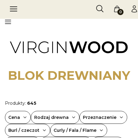
Otwórz wyszukiw
Szukaj
Menu
Koszyk
Za
Menu
BLOK DREWNIANY
Produkty:
645
Cena
Rodzaj drewna
Przeznaczenie
Burl / czeczot
Curly / Fala / Flame