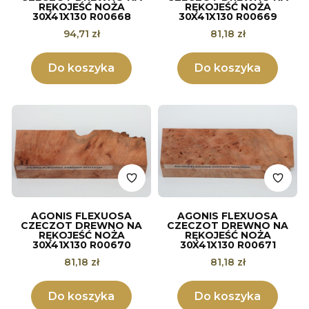
RĘKOJEŚĆ NOŻA
RĘKOJEŚĆ NOŻA
30X41X130 R00668
30X41X130 R00669
Cena
Cena
94,71 zł
81,18 zł
Do koszyka
Do koszyka
AGONIS FLEXUOSA
AGONIS FLEXUOSA
CZECZOT DREWNO NA
CZECZOT DREWNO NA
RĘKOJEŚĆ NOŻA
RĘKOJEŚĆ NOŻA
30X41X130 R00670
30X41X130 R00671
Cena
Cena
81,18 zł
81,18 zł
Do koszyka
Do koszyka