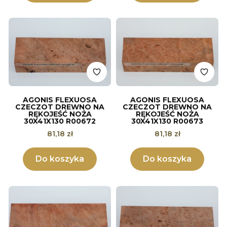
AGONIS FLEXUOSA
AGONIS FLEXUOSA
CZECZOT DREWNO NA
CZECZOT DREWNO NA
RĘKOJEŚĆ NOŻA
RĘKOJEŚĆ NOŻA
30X41X130 R00672
30X41X130 R00673
Cena
Cena
81,18 zł
81,18 zł
Do koszyka
Do koszyka