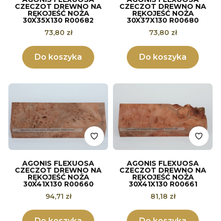
CZECZOT DREWNO NA
CZECZOT DREWNO NA
RĘKOJEŚĆ NOŻA
RĘKOJEŚĆ NOŻA
30X35X130 R00682
30X37X130 R00680
Cena
Cena
73,80 zł
73,80 zł
Do koszyka
Do koszyka
AGONIS FLEXUOSA
AGONIS FLEXUOSA
CZECZOT DREWNO NA
CZECZOT DREWNO NA
RĘKOJEŚĆ NOŻA
RĘKOJEŚĆ NOŻA
30X41X130 R00660
30X41X130 R00661
Cena
Cena
94,71 zł
81,18 zł
Do koszyka
Do koszyka