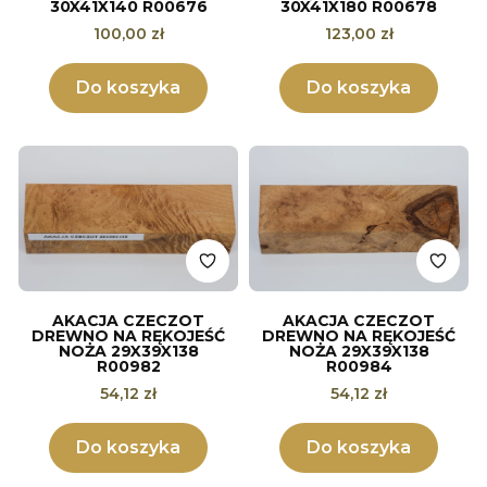
30X41X140 R00676
30X41X180 R00678
Cena
Cena
100,00 zł
123,00 zł
Do koszyka
Do koszyka
AKACJA CZECZOT
AKACJA CZECZOT
DREWNO NA RĘKOJEŚĆ
DREWNO NA RĘKOJEŚĆ
NOŻA 29X39X138
NOŻA 29X39X138
R00982
R00984
Cena
Cena
54,12 zł
54,12 zł
Do koszyka
Do koszyka