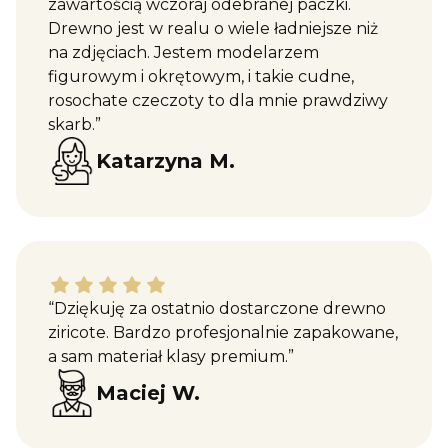
zawartością wczoraj odebranej paczki.
Drewno jest w realu o wiele ładniejsze niż
na zdjęciach. Jestem modelarzem
figurowym i okrętowym, i takie cudne,
rosochate czeczoty to dla mnie prawdziwy
skarb.”
Katarzyna M.
Maciej W. dał ocenę: 5
“Dziękuję za ostatnio dostarczone drewno
ziricote. Bardzo profesjonalnie zapakowane,
a sam materiał klasy premium.”
Maciej W.