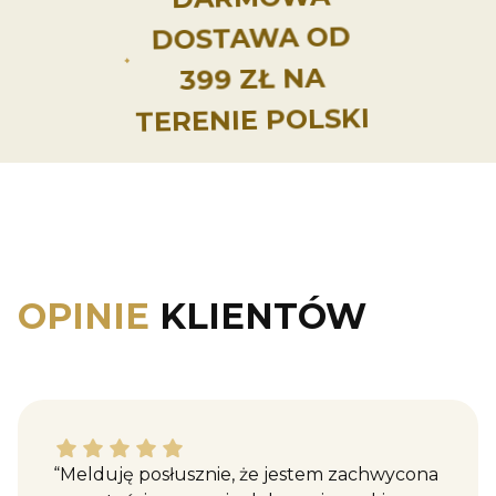
DOSTAWA OD
399 ZŁ NA
TERENIE POLSKI
OPINIE
KLIENTÓW
Katarzyna M. dał ocenę: 5
“Melduję posłusznie, że jestem zachwycona