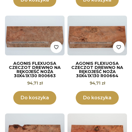
AGONIS FLEXUOSA
AGONIS FLEXUOSA
CZECZOT DREWNO NA
CZECZOT DREWNO NA
RĘKOJEŚĆ NOŻA
RĘKOJEŚĆ NOŻA
30X41X130 R00663
30X41X130 R00664
Cena
Cena
94,71 zł
94,71 zł
Do koszyka
Do koszyka