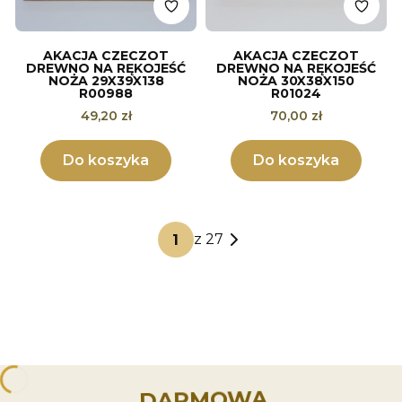
AKACJA CZECZOT
AKACJA CZECZOT
DREWNO NA RĘKOJEŚĆ
DREWNO NA RĘKOJEŚĆ
NOŻA 29X39X138
NOŻA 30X38X150
R00988
R01024
Cena
Cena
49,20 zł
70,00 zł
Do koszyka
Do koszyka
z 27
DARMOWA