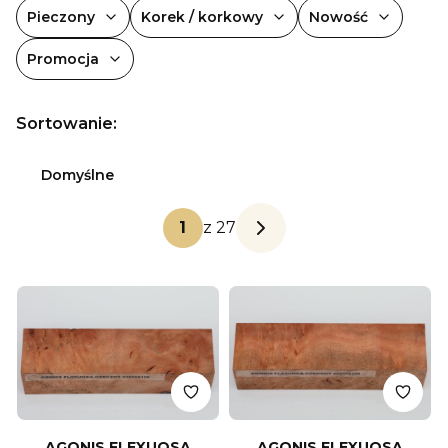
Pieczony
Korek / korkowy
Nowość
Promocja
Koniec filtrów
Lista produktów
Sortowanie:
Domyślne
z 27
Następne produkty
AGONIS FLEXUOSA
AGONIS FLEXUOSA