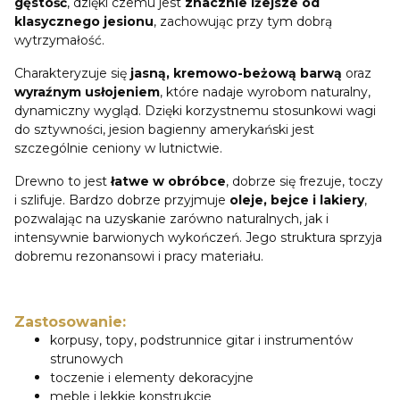
gęstość
, dzięki czemu jest
znacznie lżejsze od
klasycznego jesionu
, zachowując przy tym dobrą
wytrzymałość.
Charakteryzuje się
jasną, kremowo-beżową barwą
oraz
wyraźnym usłojeniem
, które nadaje wyrobom naturalny,
dynamiczny wygląd. Dzięki korzystnemu stosunkowi wagi
do sztywności, jesion bagienny amerykański jest
szczególnie ceniony w lutnictwie.
Drewno to jest
łatwe w obróbce
, dobrze się frezuje, toczy
i szlifuje. Bardzo dobrze przyjmuje
oleje, bejce i lakiery
,
pozwalając na uzyskanie zarówno naturalnych, jak i
intensywnie barwionych wykończeń. Jego struktura sprzyja
dobremu rezonansowi i pracy materiału.
Zastosowanie:
korpusy, topy, podstrunnice gitar i instrumentów
strunowych
toczenie i elementy dekoracyjne
meble i lekkie konstrukcje