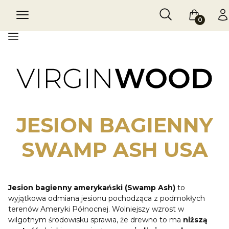
Otwórz wyszukiw
Szukaj
Menu
Koszyk
Za
Menu
JESION BAGIENNY
SWAMP ASH USA
Jesion bagienny amerykański (Swamp Ash)
to
wyjątkowa odmiana jesionu pochodząca z podmokłych
terenów Ameryki Północnej. Wolniejszy wzrost w
wilgotnym środowisku sprawia, że drewno to ma
niższą