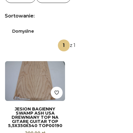
Koniec filtrów
Lista produktów
Sortowanie:
Domyślne
z 1
JESION BAGIENNY
SWAMP ASH USA
DREWNIANY TOP NA
GITARĘ GUITAR TOP
5,5X350X540 TOP00190
Cena