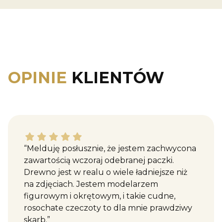
OPINIE
KLIENTÓW
Katarzyna M. dał ocenę: 5
“Melduję posłusznie, że jestem zachwycona
zawartością wczoraj odebranej paczki.
Drewno jest w realu o wiele ładniejsze niż
na zdjęciach. Jestem modelarzem
figurowym i okrętowym, i takie cudne,
rosochate czeczoty to dla mnie prawdziwy
skarb.”