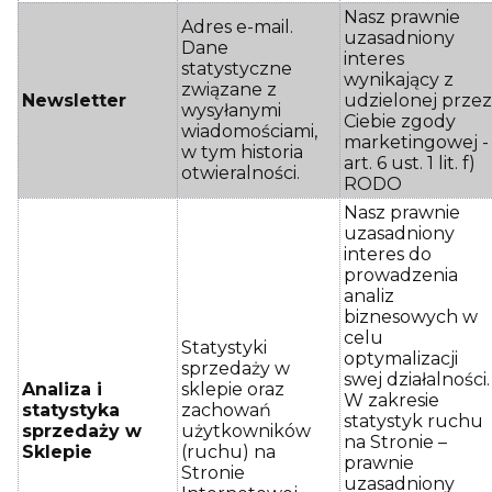
Nasz prawnie
Adres e-mail.
uzasadniony
Dane
interes
statystyczne
wynikający z
związane z
Newsletter
udzielonej prze
wysyłanymi
Ciebie zgody
wiadomościami,
marketingowej -
w tym historia
art. 6 ust. 1 lit. f)
otwieralności.
RODO
Nasz prawnie
uzasadniony
interes do
prowadzenia
analiz
biznesowych w
celu
Statystyki
optymalizacji
sprzedaży w
swej działalności.
Analiza i
sklepie oraz
W zakresie
statystyka
zachowań
statystyk ruchu
sprzedaży w
użytkowników
na Stronie –
Sklepie
(ruchu) na
prawnie
Stronie
uzasadniony