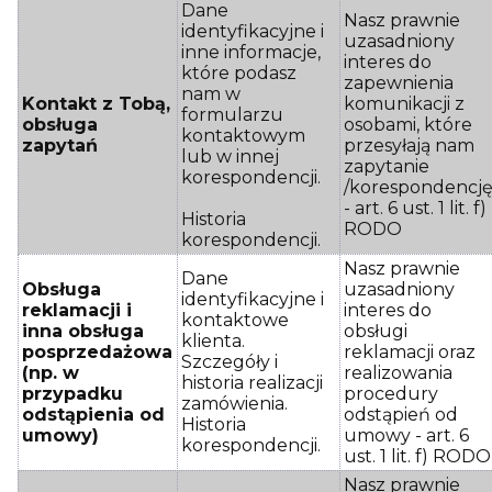
Dane
Nasz prawnie
identyfikacyjne i
uzasadniony
inne informacje,
interes do
które podasz
zapewnienia
nam w
Kontakt z Tobą,
komunikacji z
formularzu
obsługa
osobami, które
kontaktowym
zapytań
przesyłają nam
lub w innej
zapytanie
korespondencji.
/korespondencj
- art. 6 ust. 1 lit. f)
Historia
RODO
korespondencji.
Nasz prawnie
Dane
Obsługa
uzasadniony
identyfikacyjne i
reklamacji i
interes do
kontaktowe
inna obsługa
obsługi
klienta.
posprzedażowa
reklamacji oraz
Szczegóły i
(np. w
realizowania
historia realizacji
przypadku
procedury
zamówienia.
odstąpienia od
odstąpień od
Historia
umowy)
umowy - art. 6
korespondencji.
ust. 1 lit. f) RODO
Nasz prawnie