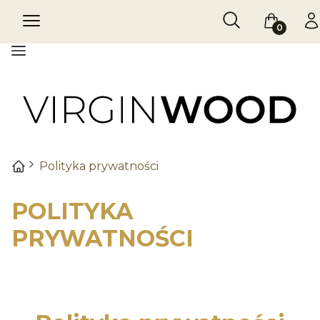
Otwórz wyszukiw
Szukaj
Menu
Koszyk
Za
Menu
Polityka prywatności
POLITYKA
PRYWATNOŚCI