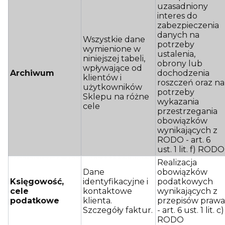
uzasadniony
interes do
zabezpieczenia
danych na
Wszystkie dane
potrzeby
wymienione w
ustalenia,
niniejszej tabeli,
obrony lub
wpływające od
Archiwum
dochodzenia
klientów i
roszczeń oraz na
użytkowników
potrzeby
Sklepu na różne
wykazania
cele
przestrzegania
obowiązków
wynikających z
RODO - art. 6
ust. 1 lit. f) RODO
Realizacja
Dane
obowiązków
Księgowość,
identyfikacyjne i
podatkowych
cele
kontaktowe
wynikających z
podatkowe
klienta.
przepisów praw
Szczegóły faktur.
- art. 6 ust. 1 lit. c)
RODO