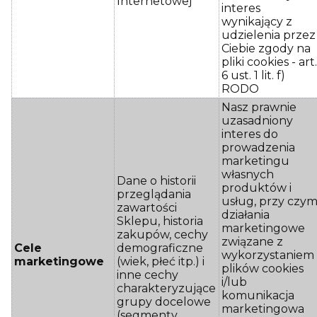
Internetowej
interes
wynikający z
udzielenia przez
Ciebie zgody na
pliki cookies - art
6 ust. 1 lit. f)
RODO
Nasz prawnie
uzasadniony
interes do
prowadzenia
marketingu
własnych
Dane o historii
produktów i
przeglądania
usług, przy czy
zawartości
działania
Sklepu, historia
marketingowe
zakupów, cechy
związane z
Cele
demograficzne
wykorzystaniem
marketingowe
(wiek, płeć itp.) i
plików cookies
inne cechy
i/lub
charakteryzujące
komunikacja
grupy docelowe
marketingowa
(segmenty