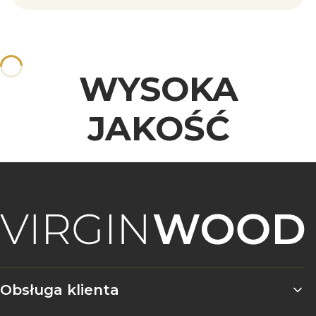
WYSOKA
JAKOŚĆ
Linki w stopce
Obsługa klienta