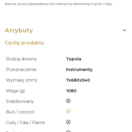
drewna, żywicą epoksydową lub mieszaniną drewnianej mączki i kleju.
Atrybuty
Cechy produktu
Rodzaj drewna
Topola
Przeznaczenie
Instrumenty
Wymiary (mm)
7x680x540
Waga (g)
1080
nie
Stabilizowany
tak
Burl / czeczot
nie
Curly / Fala / Flame