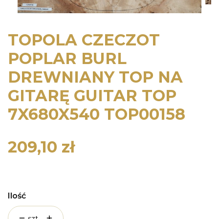
TOPOLA CZECZOT
POPLAR BURL
DREWNIANY TOP NA
GITARĘ GUITAR TOP
7X680X540 TOP00158
209,10 zł
Cena
Ilość
szt.