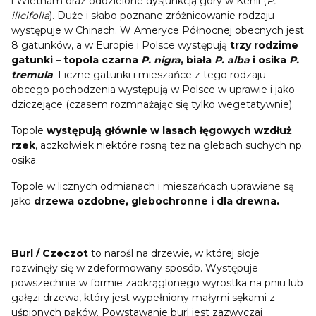
i Wietnam oraz oddzielone dysjunkcją góry w Kenii (
P.
ilicifolia
). Duże i słabo poznane zróżnicowanie rodzaju
występuje w Chinach. W Ameryce Północnej obecnych jest
8 gatunków, a w Europie i Polsce występują
trzy rodzime
gatunki – topola czarna
P. nigra
, biała
P. alba
i osika
P.
tremula
. Liczne gatunki i mieszańce z tego rodzaju
obcego pochodzenia występują w Polsce w uprawie i jako
dziczejące (czasem rozmnażając się tylko wegetatywnie).
Topole
występują głównie w lasach łęgowych wzdłuż
rzek
, aczkolwiek niektóre rosną też na glebach suchych np.
osika.
Topole w licznych odmianach i mieszańcach uprawiane są
jako
drzewa ozdobne, glebochronne i dla drewna.
Burl / Czeczot
to narośl na drzewie, w której słoje
rozwinęły się w zdeformowany sposób. Występuje
powszechnie w formie zaokrąglonego wyrostka na pniu lub
gałęzi drzewa, który jest wypełniony małymi sękami z
uśpionych pąków. Powstawanie burl jest zazwyczaj