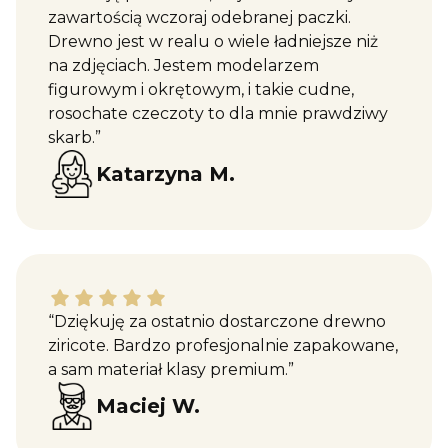
zawartością wczoraj odebranej paczki.
Drewno jest w realu o wiele ładniejsze niż
na zdjęciach. Jestem modelarzem
figurowym i okrętowym, i takie cudne,
rosochate czeczoty to dla mnie prawdziwy
skarb.”
Katarzyna M.
Maciej W. dał ocenę: 5
“Dziękuję za ostatnio dostarczone drewno
ziricote. Bardzo profesjonalnie zapakowane,
a sam materiał klasy premium.”
Maciej W.