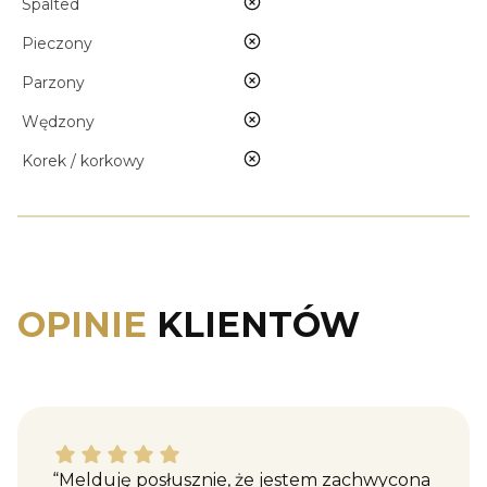
nie
Spalted
nie
Pieczony
nie
Parzony
nie
Wędzony
nie
Korek / korkowy
OPINIE
KLIENTÓW
Katarzyna M. dał ocenę: 5
“Melduję posłusznie, że jestem zachwycona