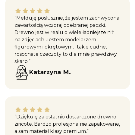
Katarzyna M. dał ocenę: 5
“Melduję posłusznie, że jestem zachwycona
zawartością wczoraj odebranej paczki.
Drewno jest w realu o wiele ładniejsze niż
na zdjęciach. Jestem modelarzem
figurowym i okrętowym, i takie cudne,
rosochate czeczoty to dla mnie prawdziwy
skarb.”
Katarzyna M.
Maciej W. dał ocenę: 5
“Dziękuję za ostatnio dostarczone drewno
ziricote. Bardzo profesjonalnie zapakowane,
a sam materiał klasy premium.”