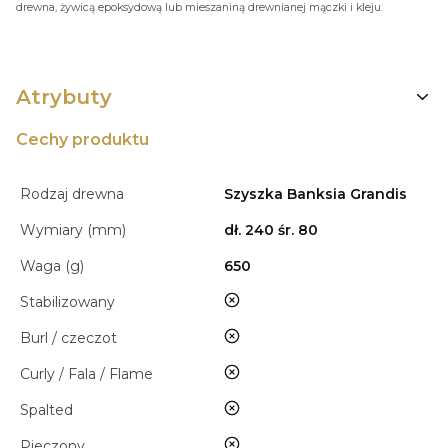
drewna, żywicą epoksydową lub mieszaniną drewnianej mączki i kleju.
Atrybuty
Cechy produktu
Rodzaj drewna
Szyszka Banksia Grandis
Wymiary (mm)
dł. 240 śr. 80
Waga (g)
650
nie
Stabilizowany
nie
Burl / czeczot
nie
Curly / Fala / Flame
nie
Spalted
nie
Pieczony