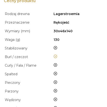
Cechy produktu
Rodzaj drewna
Lagerstroemia
Przeznaczenie
Rękojeść
Wymiary (mm)
30x46x140
Waga (g)
130
nie
Stabilizowany
tak
Burl / czeczot
nie
Curly / Fala / Flame
nie
Spalted
nie
Pieczony
nie
Parzony
nie
Wędzony