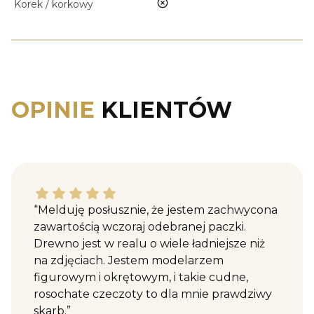
nie
Korek / korkowy
OPINIE
KLIENTÓW
Katarzyna M. dał ocenę: 5
“Melduję posłusznie, że jestem zachwycona
zawartością wczoraj odebranej paczki.
Drewno jest w realu o wiele ładniejsze niż
na zdjęciach. Jestem modelarzem
figurowym i okrętowym, i takie cudne,
rosochate czeczoty to dla mnie prawdziwy
skarb.”