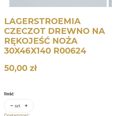
LAGERSTROEMIA
CZECZOT DREWNO NA
RĘKOJEŚĆ NOŻA
30X46X140 R00624
50,00 zł
Cena
Ilość
szt.
Dostępność: