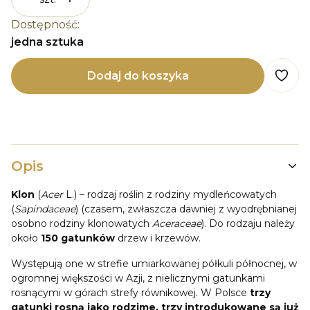
Dostępność:
jedna sztuka
Dodaj do koszyka
Opis
Klon
(
Acer
L.) – rodzaj roślin z rodziny mydleńcowatych
(
Sapindaceae
) (czasem, zwłaszcza dawniej z wyodrębnianej
osobno rodziny klonowatych
Aceraceae
). Do rodzaju należy
około
150 gatunków
drzew i krzewów.
Występują one w strefie umiarkowanej półkuli północnej, w
ogromnej większości w Azji, z nielicznymi gatunkami
rosnącymi w górach strefy równikowej. W Polsce
trzy
gatunki rosną jako rodzime, trzy introdukowane są już