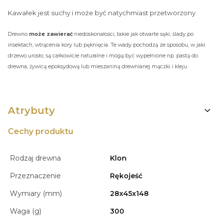
Kawałek jest suchy i może być natychmiast przetworzony.
Drewno
może zawierać
niedoskonałości, takie jak otwarte sęki, ślady po
insektach, wtrącenia kory lub pęknięcia. Te wady pochodzą ze sposobu, w jaki
drzewo urosło, są całkowicie naturalne i mogą być wypełnione np. pastą do
drewna, żywicą epoksydową lub mieszaniną drewnianej mączki i kleju.
Atrybuty
Cechy produktu
Rodzaj drewna
Klon
Przeznaczenie
Rękojeść
Wymiary (mm)
28x45x148
Waga (g)
300