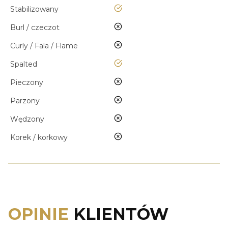
tak
Stabilizowany
nie
Burl / czeczot
nie
Curly / Fala / Flame
tak
Spalted
nie
Pieczony
nie
Parzony
nie
Wędzony
nie
Korek / korkowy
OPINIE
KLIENTÓW