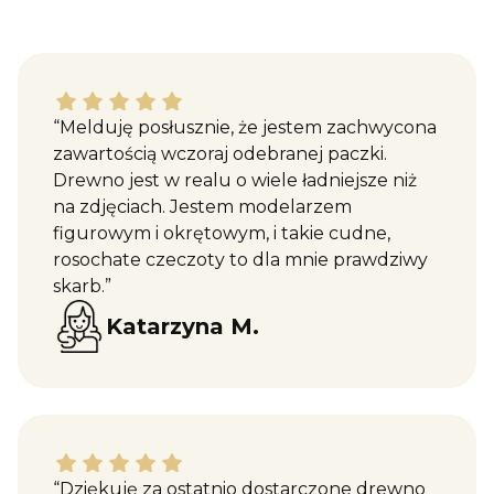
Katarzyna M. dał ocenę: 5
“Melduję posłusznie, że jestem zachwycona
zawartością wczoraj odebranej paczki.
Drewno jest w realu o wiele ładniejsze niż
na zdjęciach. Jestem modelarzem
figurowym i okrętowym, i takie cudne,
rosochate czeczoty to dla mnie prawdziwy
skarb.”
Katarzyna M.
Maciej W. dał ocenę: 5
“Dziękuję za ostatnio dostarczone drewno