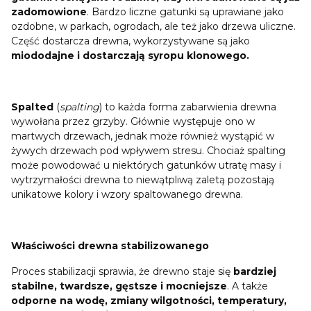
zadomowione
. Bardzo liczne gatunki są uprawiane jako
ozdobne, w parkach, ogrodach, ale też jako drzewa uliczne.
Część dostarcza drewna, wykorzystywane są jako
miododajne i dostarczają syropu klonowego.
Spalted
(
spalting
) to każda forma zabarwienia drewna
wywołana przez grzyby. Głównie występuje ono w
martwych drzewach, jednak może również wystąpić w
żywych drzewach pod wpływem stresu. Chociaż spalting
może powodować u niektórych gatunków utratę masy i
wytrzymałości drewna to niewątpliwą zaletą pozostają
unikatowe kolory i wzory spaltowanego drewna.
Właściwości drewna stabilizowanego
Proces stabilizacji sprawia, że drewno staje się
bardziej
stabilne, twardsze, gęstsze i mocniejsze
. A także
odporne na wodę, zmiany wilgotności, temperatury,