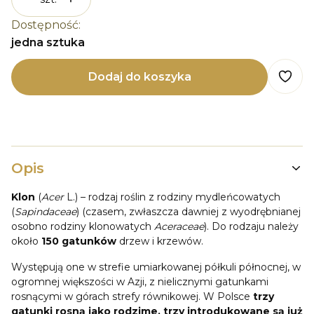
Dostępność:
jedna sztuka
Dodaj do koszyka
Opis
Klon
(
Acer
L.) – rodzaj roślin z rodziny mydleńcowatych
(
Sapindaceae
) (czasem, zwłaszcza dawniej z wyodrębnianej
osobno rodziny klonowatych
Aceraceae
). Do rodzaju należy
około
150 gatunków
drzew i krzewów.
Występują one w strefie umiarkowanej półkuli północnej, w
ogromnej większości w Azji, z nielicznymi gatunkami
rosnącymi w górach strefy równikowej. W Polsce
trzy
gatunki rosną jako rodzime, trzy introdukowane są już