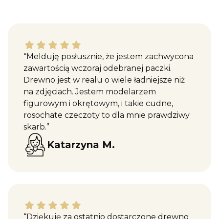
Katarzyna M. dał ocenę: 5
“Melduję posłusznie, że jestem zachwycona
zawartością wczoraj odebranej paczki.
Drewno jest w realu o wiele ładniejsze niż
na zdjęciach. Jestem modelarzem
figurowym i okrętowym, i takie cudne,
rosochate czeczoty to dla mnie prawdziwy
skarb.”
Katarzyna M.
Maciej W. dał ocenę: 5
“Dziękuję za ostatnio dostarczone drewno