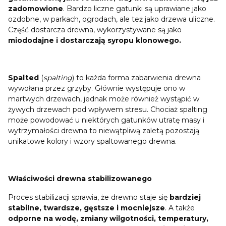
zadomowione
. Bardzo liczne gatunki są uprawiane jako
ozdobne, w parkach, ogrodach, ale też jako drzewa uliczne.
Część dostarcza drewna, wykorzystywane są jako
miododajne i dostarczają syropu klonowego.
Spalted
(
spalting
) to każda forma zabarwienia drewna
wywołana przez grzyby. Głównie występuje ono w
martwych drzewach, jednak może również wystąpić w
żywych drzewach pod wpływem stresu. Chociaż spalting
może powodować u niektórych gatunków utratę masy i
wytrzymałości drewna to niewątpliwą zaletą pozostają
unikatowe kolory i wzory spaltowanego drewna.
Właściwości drewna stabilizowanego
Proces stabilizacji sprawia, że drewno staje się
bardziej
stabilne, twardsze, gęstsze i mocniejsze
. A także
odporne na wodę, zmiany wilgotności, temperatury,