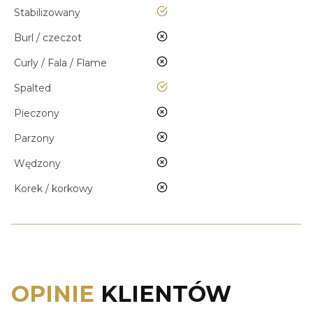
tak
Stabilizowany
nie
Burl / czeczot
nie
Curly / Fala / Flame
tak
Spalted
nie
Pieczony
nie
Parzony
nie
Wędzony
nie
Korek / korkowy
OPINIE
KLIENTÓW