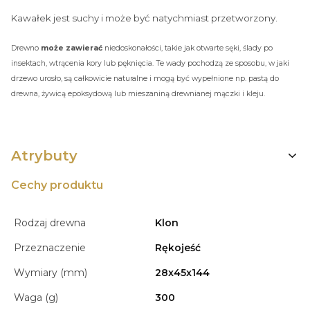
Kawałek jest suchy i może być natychmiast przetworzony.
Drewno
może zawierać
niedoskonałości, takie jak otwarte sęki, ślady po
insektach, wtrącenia kory lub pęknięcia. Te wady pochodzą ze sposobu, w jaki
drzewo urosło, są całkowicie naturalne i mogą być wypełnione np. pastą do
drewna, żywicą epoksydową lub mieszaniną drewnianej mączki i kleju.
Atrybuty
Cechy produktu
Rodzaj drewna
Klon
Przeznaczenie
Rękojeść
Wymiary (mm)
28x45x144
Waga (g)
300