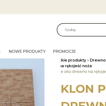
NOWE PRODUKTY
PROMOCJE
Wszystkie produkty
Drewno 
Drewno na rękojeść noża
Klon ptasie oko drewno na rękoj
KLON P
DREWN