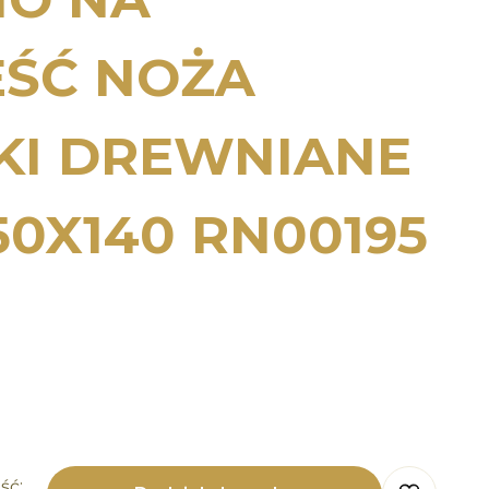
EŚĆ NOŻA
KI DREWNIANE
50X140 RN00195
ść: