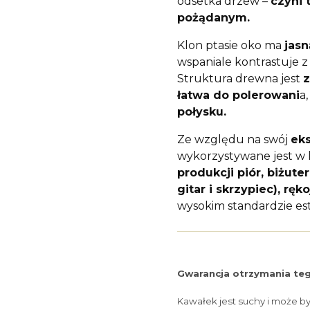
odsetka drzew –
czyni 
pożądanym.
Klon ptasie oko ma
jasn
wspaniale kontrastuje z
Struktura drewna jest
z
łatwa do polerowani
a
połysku.
Ze względu na swój
ek
wykorzystywane jest w 
produkcji piór, biżut
gitar i skrzypiec), ręk
wysokim standardzie es
Gwarancja otrzymania teg
Kawałek jest suchy i może b