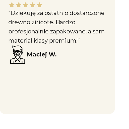
Maciej W. dał ocenę: 5
“Dziękuję za ostatnio dostarczone
drewno ziricote. Bardzo
profesjonalnie zapakowane, a sam
materiał klasy premium.”
Maciej W.