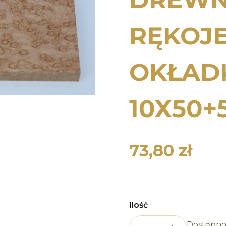
RĘKOJ
OKŁAD
10X50+
73,80 zł
Cena
Ilość
Dostępno