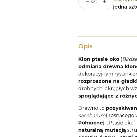
szt.
jedna sz
Opis
Klon ptasie oko
(
Birds
odmiana drewna klo
dekoracyjnym rysunki
rozproszone na gładki
drobnych, okrągłych wz
spoglądające z różny
Drewno to
pozyskiwan
saccharum
) rosnącego
Północnej
. „Ptasie oko
naturalną mutacją
stru