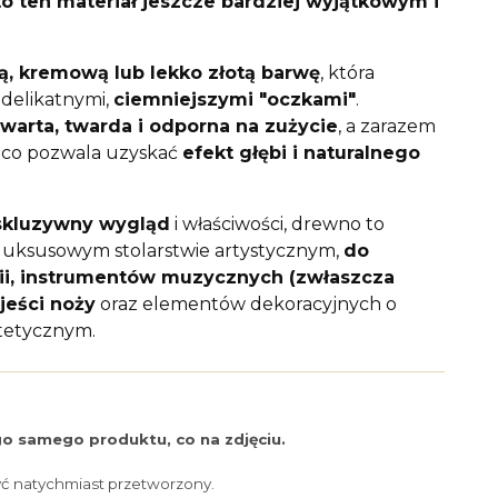
to ten materiał jeszcze bardziej wyjątkowym i
ą, kremową lub lekko złotą barwę
, która
 delikatnymi,
ciemniejszymi "oczkami"
.
warta, twarda i odporna na zużycie
, a zarazem
, co pozwala uzyskać
efekt głębi i naturalnego
skluzywny wygląd
i właściwości, drewno to
luksusowym stolarstwie artystycznym,
do
erii, instrumentów muzycznych (zwłaszcza
ojeści noży
oraz elementów dekoracyjnych o
tetycznym.
o samego produktu, co na zdjęciu.
yć natychmiast przetworzony.