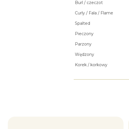
Burl / czeczot
Curly / Fala / Flame
Spalted
Pieczony
Parzony
Wędzony
Korek / korkowy