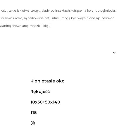
ości, takie jak otwarte sęki, ślady po insektach, wtrącenia kory lub pęknięcia.
 drzewo urosło, są całkowicie naturalne i mogą być wypełnione np. pastą do
aniną drewnianej mączki i kleju.
Klon ptasie oko
Rękojeść
10x50+50x140
118
nie