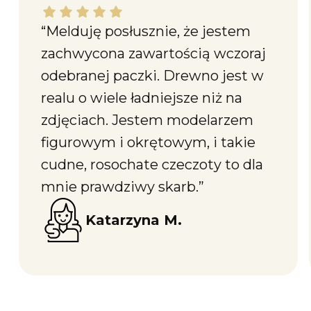
Katarzyna M. dał ocenę: 5
“Melduję posłusznie, że jestem
zachwycona zawartością wczoraj
odebranej paczki. Drewno jest w
realu o wiele ładniejsze niż na
zdjęciach. Jestem modelarzem
figurowym i okrętowym, i takie
cudne, rosochate czeczoty to dla
mnie prawdziwy skarb.”
Katarzyna M.