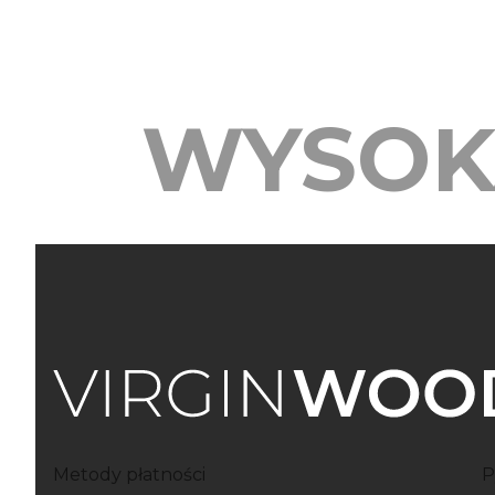
WYSOK
Linki w stopce
Metody płatności
P