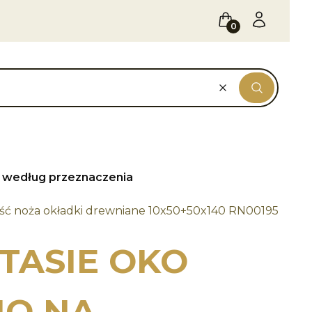
Koszyk
Zaloguj się
Wyczyść
Szukaj
według przeznaczenia
eść noża okładki drewniane 10x50+50x140 RN00195
TASIE OKO
O NA