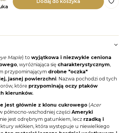
Dodaj do koszyka
tuka
eye Maple
) to
wyjątkowa i niezwykle ceniona
nowego
, wyróżniająca się
charakterystycznym
,
em przypominającym
drobne "oczka"
ej, jasnej powierzchni
. Nazwa pochodzi od tych
orów, które
przypominają oczy ptaków
ch kierunków.
e jest głównie z klonu cukrowego
(
Acer
 w północno-wschodniej części
Ameryki
” nie jest odrębnym gatunkiem, lecz
rzadką i
ktury włókien, która występuje u niewielkiego