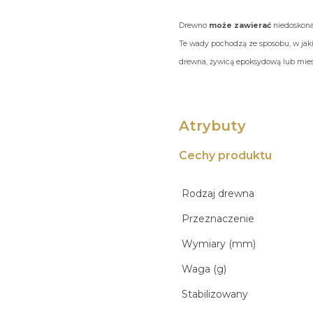
Drewno
może zawierać
niedoskonał
Te wady pochodzą ze sposobu, w jaki
drewna, żywicą epoksydową lub miesz
Atrybuty
Cechy produktu
Rodzaj drewna
Przeznaczenie
Wymiary (mm)
Waga (g)
Stabilizowany