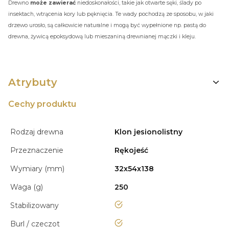
Drewno
może zawierać
niedoskonałości, takie jak otwarte sęki, ślady po
insektach, wtrącenia kory lub pęknięcia. Te wady pochodzą ze sposobu, w jaki
drzewo urosło, są całkowicie naturalne i mogą być wypełnione np. pastą do
drewna, żywicą epoksydową lub mieszaniną drewnianej mączki i kleju.
Atrybuty
Cechy produktu
Rodzaj drewna
Klon jesionolistny
Przeznaczenie
Rękojeść
Wymiary (mm)
32x54x138
Waga (g)
250
tak
Stabilizowany
tak
Burl / czeczot