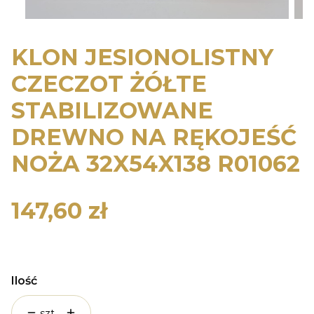
KLON JESIONOLISTNY
CZECZOT ŻÓŁTE
STABILIZOWANE
DREWNO NA RĘKOJEŚĆ
NOŻA 32X54X138 R01062
147,60 zł
Cena
Ilość
szt.