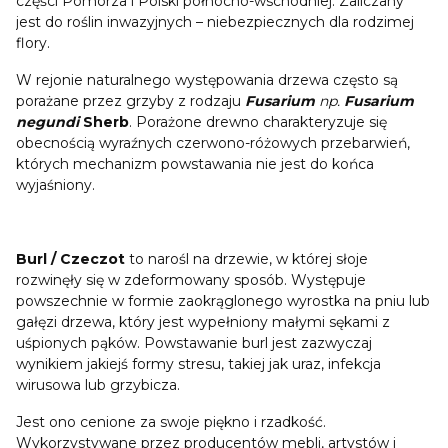
części Pomorza i Polski północno-wschodniej. Zaliczany
jest do roślin inwazyjnych – niebezpiecznych dla rodzimej
flory.
W rejonie naturalnego występowania drzewa często są
porażane przez grzyby z rodzaju
Fusarium
np.
Fusarium
negundi
Sherb
. Porażone drewno charakteryzuje się
obecnością wyraźnych czerwono-różowych przebarwień,
których mechanizm powstawania nie jest do końca
wyjaśniony.
Burl / Czeczot
to narośl na drzewie, w której słoje
rozwinęły się w zdeformowany sposób. Występuje
powszechnie w formie zaokrąglonego wyrostka na pniu lub
gałęzi drzewa, który jest wypełniony małymi sękami z
uśpionych pąków. Powstawanie burl jest zazwyczaj
wynikiem jakiejś formy stresu, takiej jak uraz, infekcja
wirusowa lub grzybicza.
Jest ono cenione za swoje piękno i rzadkość.
Wykorzystywane przez producentów mebli, artystów i