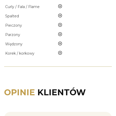
nie
Curly / Fala / Flame
nie
Spalted
nie
Pieczony
nie
Parzony
nie
Wędzony
nie
Korek / korkowy
OPINIE
KLIENTÓW