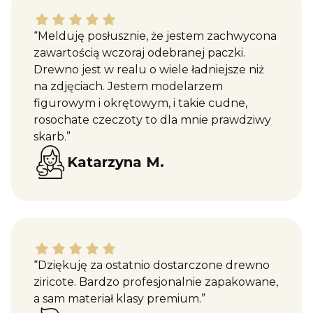
Katarzyna M. dał ocenę: 5
“Melduję posłusznie, że jestem zachwycona
zawartością wczoraj odebranej paczki.
Drewno jest w realu o wiele ładniejsze niż
na zdjęciach. Jestem modelarzem
figurowym i okrętowym, i takie cudne,
rosochate czeczoty to dla mnie prawdziwy
skarb.”
Katarzyna M.
Maciej W. dał ocenę: 5
“Dziękuję za ostatnio dostarczone drewno
ziricote. Bardzo profesjonalnie zapakowane,
a sam materiał klasy premium.”