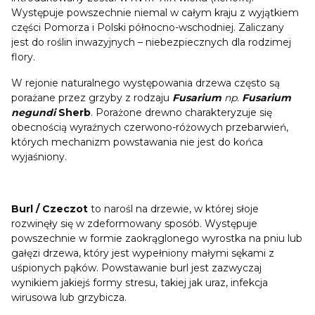
Występuje powszechnie niemal w całym kraju z wyjątkiem
części Pomorza i Polski północno-wschodniej. Zaliczany
jest do roślin inwazyjnych – niebezpiecznych dla rodzimej
flory.
W rejonie naturalnego występowania drzewa często są
porażane przez grzyby z rodzaju
Fusarium
np.
Fusarium
negundi
Sherb
. Porażone drewno charakteryzuje się
obecnością wyraźnych czerwono-różowych przebarwień,
których mechanizm powstawania nie jest do końca
wyjaśniony.
Burl / Czeczot
to narośl na drzewie, w której słoje
rozwinęły się w zdeformowany sposób. Występuje
powszechnie w formie zaokrąglonego wyrostka na pniu lub
gałęzi drzewa, który jest wypełniony małymi sękami z
uśpionych pąków. Powstawanie burl jest zazwyczaj
wynikiem jakiejś formy stresu, takiej jak uraz, infekcja
wirusowa lub grzybicza.