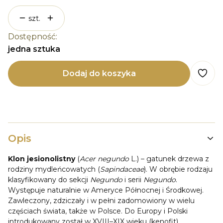
szt.
Dostępność:
jedna sztuka
Dodaj do koszyka
Opis
Klon jesionolistny
(
Acer negundo
L.) – gatunek drzewa z
rodziny mydleńcowatych (
Sapindaceae
). W obrębie rodzaju
klasyfikowany do sekcji
Negundo
i serii
Negundo
.
Występuje naturalnie w Ameryce Północnej i Środkowej.
Zawleczony, zdziczały i w pełni zadomowiony w wielu
częściach świata, także w Polsce. Do Europy i Polski
introdukowany został w XVIII–XIX wieku (kenofit).