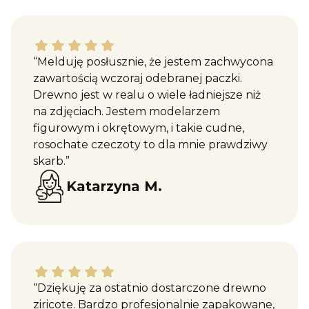
Katarzyna M. dał ocenę: 5
“Melduję posłusznie, że jestem zachwycona
zawartością wczoraj odebranej paczki.
Drewno jest w realu o wiele ładniejsze niż
na zdjęciach. Jestem modelarzem
figurowym i okrętowym, i takie cudne,
rosochate czeczoty to dla mnie prawdziwy
skarb.”
Katarzyna M.
Maciej W. dał ocenę: 5
“Dziękuję za ostatnio dostarczone drewno
ziricote. Bardzo profesjonalnie zapakowane,