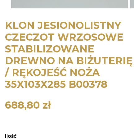
KLON JESIONOLISTNY
CZECZOT WRZOSOWE
STABILIZOWANE
DREWNO NA BIŻUTERIĘ
/ RĘKOJEŚĆ NOŻA
35X103X285 B00378
688,80 zł
Cena
Ilość