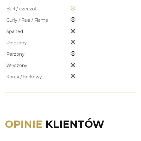
tak
Burl / czeczot
nie
Curly / Fala / Flame
nie
Spalted
nie
Pieczony
nie
Parzony
nie
Wędzony
nie
Korek / korkowy
OPINIE
KLIENTÓW