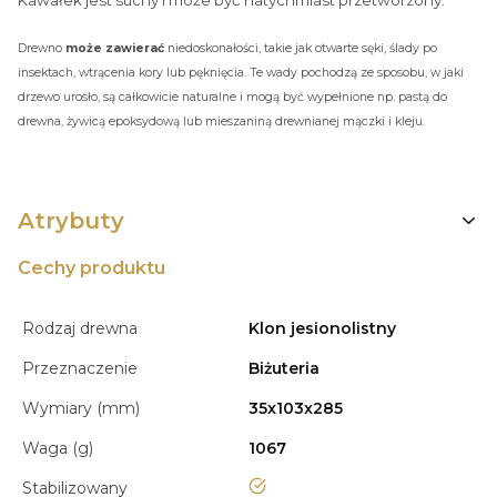
Kawałek jest suchy i może być natychmiast przetworzony.
Drewno
może zawierać
niedoskonałości, takie jak otwarte sęki, ślady po
insektach, wtrącenia kory lub pęknięcia. Te wady pochodzą ze sposobu, w jaki
drzewo urosło, są całkowicie naturalne i mogą być wypełnione np. pastą do
drewna, żywicą epoksydową lub mieszaniną drewnianej mączki i kleju.
Atrybuty
Cechy produktu
Rodzaj drewna
Klon jesionolistny
Przeznaczenie
Biżuteria
Wymiary (mm)
35x103x285
Waga (g)
1067
tak
Stabilizowany