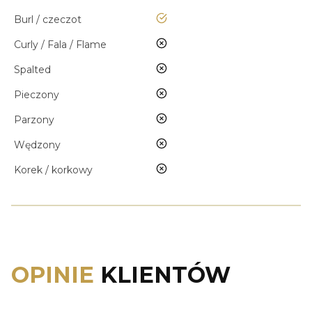
tak
Burl / czeczot
nie
Curly / Fala / Flame
nie
Spalted
nie
Pieczony
nie
Parzony
nie
Wędzony
nie
Korek / korkowy
OPINIE
KLIENTÓW