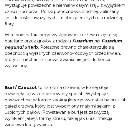
Występuje powszechnie niemal w całym kraju z wyjątkiem
części Pomorza i Polski północno-wschodniej. Zaliczany
jest do roślin inwazyjnych – niebezpiecznych dla rodzimej
flory.
W rejonie naturalnego występowania drzewa często są
porażane przez grzyby z rodzaju
Fusarium
np.
Fusarium
negundi
Sherb
. Porażone drewno charakteryzuje się
obecnością wyraźnych czerwono-różowych przebarwień,
których mechanizm powstawania nie jest do końca
wyjaśniony.
Burl / Czeczot
to narośl na drzewie, w której słoje
rozwinęły się w zdeformowany sposób. Występuje
powszechnie w formie zaokrąglonego wyrostka na pniu lub
gałęzi drzewa, który jest wypełniony małymi sękami z
uśpionych pąków. Powstawanie burl jest zazwyczaj
wynikiem jakiejś formy stresu, takiej jak uraz, infekcja
wirusowa lub grzybicza.