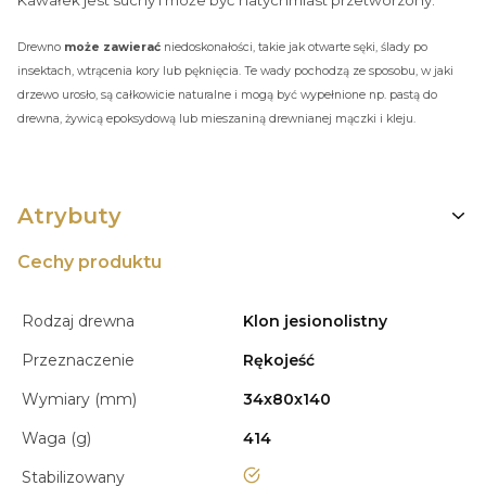
Kawałek jest suchy i może być natychmiast przetworzony.
Drewno
może zawierać
niedoskonałości, takie jak otwarte sęki, ślady po
insektach, wtrącenia kory lub pęknięcia. Te wady pochodzą ze sposobu, w jaki
drzewo urosło, są całkowicie naturalne i mogą być wypełnione np. pastą do
drewna, żywicą epoksydową lub mieszaniną drewnianej mączki i kleju.
Atrybuty
Cechy produktu
Rodzaj drewna
Klon jesionolistny
Przeznaczenie
Rękojeść
Wymiary (mm)
34x80x140
Waga (g)
414
tak
Stabilizowany