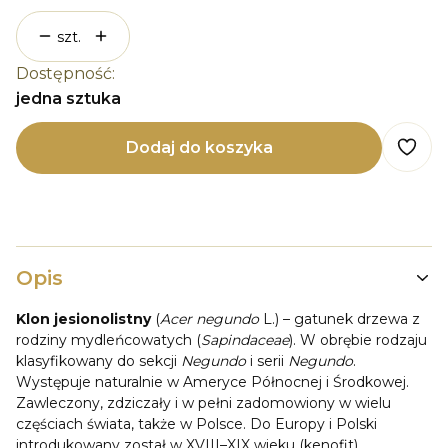
szt.
Dostępność:
jedna sztuka
Dodaj do koszyka
Opis
Klon jesionolistny
(
Acer negundo
L.) – gatunek drzewa z
rodziny mydleńcowatych (
Sapindaceae
). W obrębie rodzaju
klasyfikowany do sekcji
Negundo
i serii
Negundo
.
Występuje naturalnie w Ameryce Północnej i Środkowej.
Zawleczony, zdziczały i w pełni zadomowiony w wielu
częściach świata, także w Polsce. Do Europy i Polski
introdukowany został w XVIII–XIX wieku (kenofit).