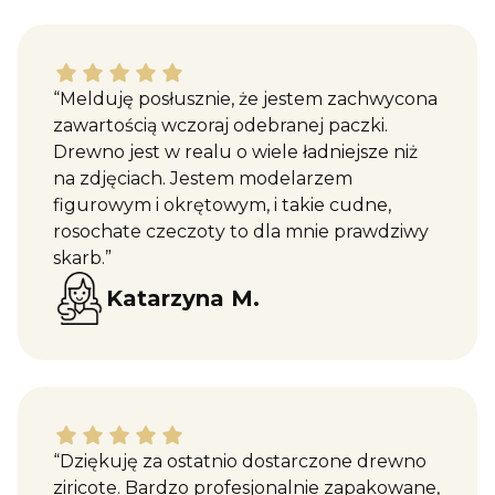
Katarzyna M. dał ocenę: 5
“Melduję posłusznie, że jestem zachwycona
zawartością wczoraj odebranej paczki.
Drewno jest w realu o wiele ładniejsze niż
na zdjęciach. Jestem modelarzem
figurowym i okrętowym, i takie cudne,
rosochate czeczoty to dla mnie prawdziwy
skarb.”
Katarzyna M.
Maciej W. dał ocenę: 5
“Dziękuję za ostatnio dostarczone drewno
ziricote. Bardzo profesjonalnie zapakowane,