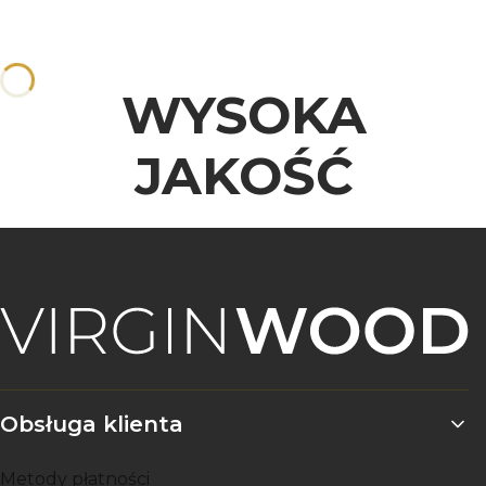
WYSOKA
JAKOŚĆ
Linki w stopce
Obsługa klienta
Metody płatności