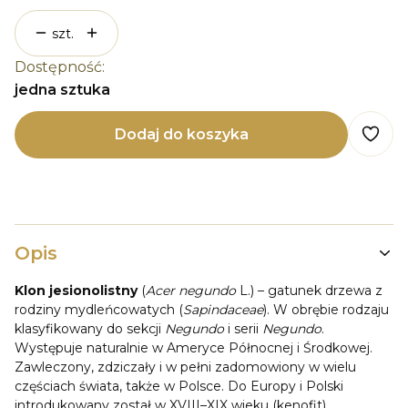
szt.
Dostępność:
jedna sztuka
Dodaj do koszyka
Opis
Klon jesionolistny
(
Acer negundo
L.) – gatunek drzewa z
rodziny mydleńcowatych (
Sapindaceae
). W obrębie rodzaju
klasyfikowany do sekcji
Negundo
i serii
Negundo
.
Występuje naturalnie w Ameryce Północnej i Środkowej.
Zawleczony, zdziczały i w pełni zadomowiony w wielu
częściach świata, także w Polsce. Do Europy i Polski
introdukowany został w XVIII–XIX wieku (kenofit).