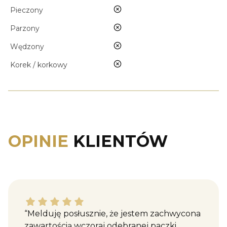
nie
Pieczony
nie
Parzony
nie
Wędzony
nie
Korek / korkowy
OPINIE
KLIENTÓW
Katarzyna M. dał ocenę: 5
“Melduję posłusznie, że jestem zachwycona
zawartością wczoraj odebranej paczki.