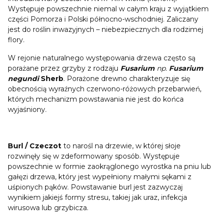
Występuje powszechnie niemal w całym kraju z wyjątkiem
części Pomorza i Polski północno-wschodniej. Zaliczany
jest do roślin inwazyjnych – niebezpiecznych dla rodzimej
flory.
W rejonie naturalnego występowania drzewa często są
porażane przez grzyby z rodzaju
Fusarium
np.
Fusarium
negundi
Sherb
. Porażone drewno charakteryzuje się
obecnością wyraźnych czerwono-różowych przebarwień,
których mechanizm powstawania nie jest do końca
wyjaśniony.
Burl / Czeczot
to narośl na drzewie, w której słoje
rozwinęły się w zdeformowany sposób. Występuje
powszechnie w formie zaokrąglonego wyrostka na pniu lub
gałęzi drzewa, który jest wypełniony małymi sękami z
uśpionych pąków. Powstawanie burl jest zazwyczaj
wynikiem jakiejś formy stresu, takiej jak uraz, infekcja
wirusowa lub grzybicza.