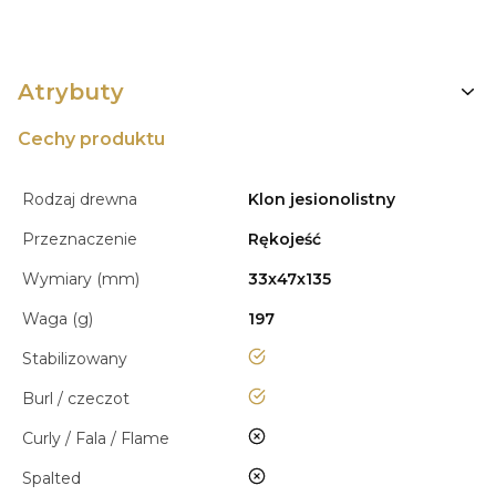
Atrybuty
Cechy produktu
Rodzaj drewna
Klon jesionolistny
Przeznaczenie
Rękojeść
Wymiary (mm)
33x47x135
Waga (g)
197
tak
Stabilizowany
tak
Burl / czeczot
nie
Curly / Fala / Flame
nie
Spalted