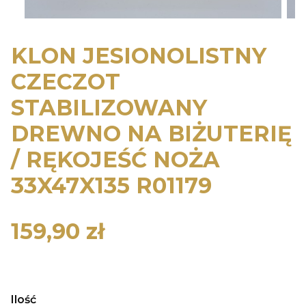
KLON JESIONOLISTNY
CZECZOT
STABILIZOWANY
DREWNO NA BIŻUTERIĘ
/ RĘKOJEŚĆ NOŻA
33X47X135 R01179
159,90 zł
Cena
Ilość