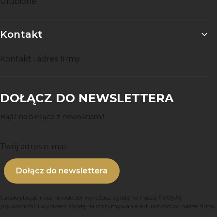
Ulubione
Kontakt
Kontakt i adres firmy
DOŁĄCZ DO NEWSLETTERA
Bądź na bieżąco z nowościami!
Twój adres e-mail
Dołącz do newslettera
Subskrybując nasz newsletter wyrażasz zgodę na naszą
Politykę
prywatności
i wyrażasz zgodę na otrzymywanie aktualności od naszej firmy.