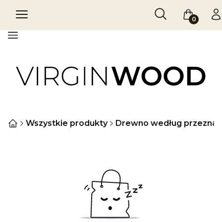
Otwórz wyszukiw
Szukaj
Menu
Koszyk
Za
Menu
Wszystkie produkty
Drewno według przeznac