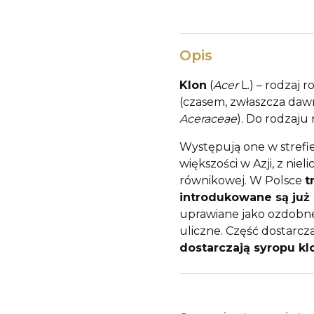
Opis
Klon
(
Acer
L.) – rodzaj 
(czasem, zwłaszcza daw
Aceraceae
). Do rodzaju
Występują one w strefi
większości w Azji, z ni
równikowej. W Polsce
t
introdukowane są ju
uprawiane jako ozdobne
uliczne. Część dostarc
dostarczają syropu k