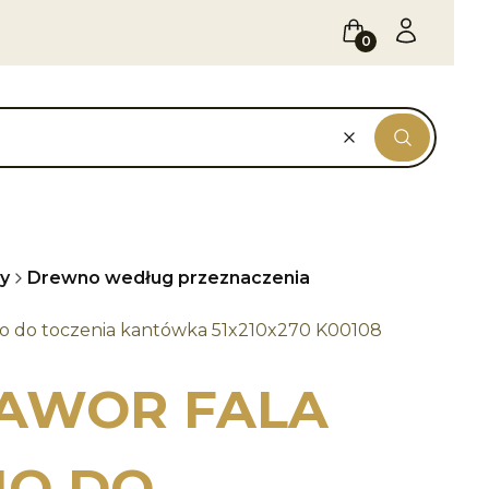
Koszyk
Zaloguj się
Wyczyść
Szukaj
y
Drewno według przeznaczenia
no do toczenia kantówka 51x210x270 K00108
JAWOR FALA
O DO