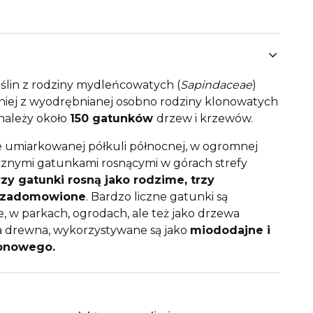
roślin z rodziny mydleńcowatych (
Sapindaceae
)
niej z wyodrębnianej osobno rodziny klonowatych
 należy około
150 gatunków
drzew i krzewów.
e umiarkowanej półkuli północnej, w ogromnej
elicznymi gatunkami rosnącymi w górach strefy
rzy gatunki rosną jako rodzime, trzy
ż zadomowione
. Bardzo liczne gatunki są
, w parkach, ogrodach, ale też jako drzewa
za drewna, wykorzystywane są jako
miododajne i
lonowego.