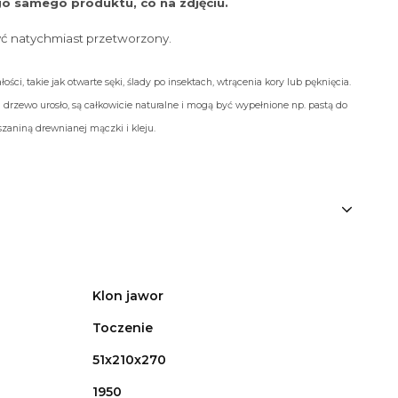
o samego produktu, co na zdjęciu.
yć natychmiast przetworzony.
ości, takie jak otwarte sęki, ślady po insektach, wtrącenia kory lub pęknięcia.
 drzewo urosło, są całkowicie naturalne i mogą być wypełnione np. pastą do
aniną drewnianej mączki i kleju.
Klon jawor
Toczenie
51x210x270
1950