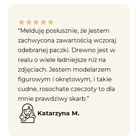
Katarzyna M. dał ocenę: 5
“Melduję posłusznie, że jestem
zachwycona zawartością wczoraj
odebranej paczki. Drewno jest w
realu o wiele ładniejsze niż na
zdjęciach. Jestem modelarzem
figurowym i okrętowym, i takie
cudne, rosochate czeczoty to dla
mnie prawdziwy skarb.”
Katarzyna M.