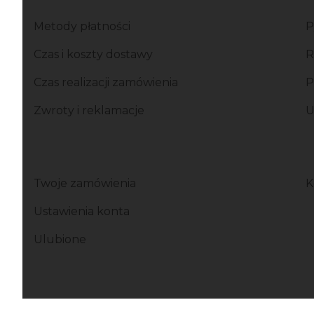
Linki w stopce
Metody płatności
P
Czas i koszty dostawy
R
Czas realizacji zamówienia
P
Zwroty i reklamacje
U
Twoje zamówienia
K
Ustawienia konta
Ulubione