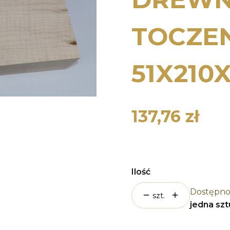
TOCZE
51X210
137,76 zł
Cena
Ilość
Dostępno
szt.
jedna sz