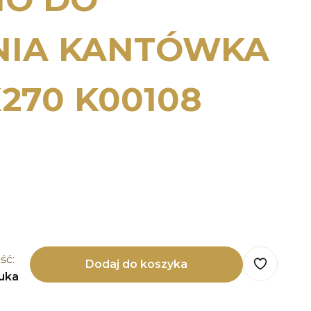
NIA KANTÓWKA
X270 K00108
ść:
Dodaj do koszyka
tuka