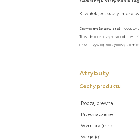
Gwarancja otrzymania teg
Kawałek jest suchy i może b
Drewno
może zawierać
niedoskonał
Te wady pochodzą ze sposobu, w jaki
drewna, żywicą epoksydową lub miesz
Atrybuty
Cechy produktu
Rodzaj drewna
Przeznaczenie
Wymiary (mm)
Waga (g)