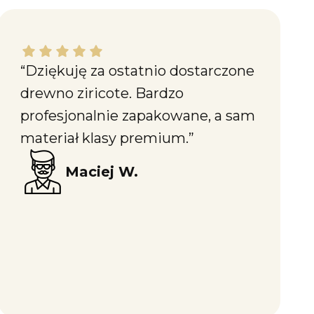
Maciej W. dał ocenę: 5
“Dziękuję za ostatnio dostarczone
drewno ziricote. Bardzo
profesjonalnie zapakowane, a sam
materiał klasy premium.”
Maciej W.