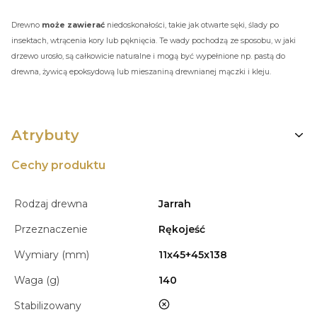
Drewno
może zawierać
niedoskonałości, takie jak otwarte sęki, ślady po
insektach, wtrącenia kory lub pęknięcia. Te wady pochodzą ze sposobu, w jaki
drzewo urosło, są całkowicie naturalne i mogą być wypełnione np. pastą do
drewna, żywicą epoksydową lub mieszaniną drewnianej mączki i kleju.
Atrybuty
Cechy produktu
Rodzaj drewna
Jarrah
Przeznaczenie
Rękojeść
Wymiary (mm)
11x45+45x138
Waga (g)
140
nie
Stabilizowany