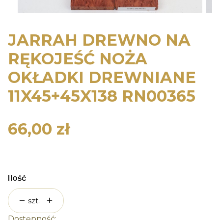
JARRAH DREWNO NA
RĘKOJEŚĆ NOŻA
OKŁADKI DREWNIANE
11X45+45X138 RN00365
66,00 zł
Cena
Ilość
szt.
Dostępność: