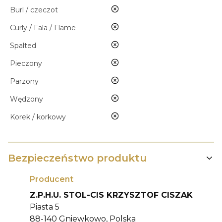
nie
Burl / czeczot
nie
Curly / Fala / Flame
nie
Spalted
nie
Pieczony
nie
Parzony
nie
Wędzony
nie
Korek / korkowy
Bezpieczeństwo produktu
Producent
Z.P.H.U. STOL-CIS KRZYSZTOF CISZAK
Piasta 5
88-140 Gniewkowo, Polska