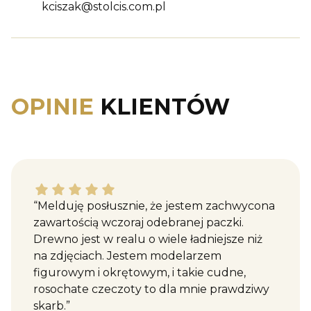
kciszak@stolcis.com.pl
OPINIE
KLIENTÓW
Katarzyna M. dał ocenę: 5
“Melduję posłusznie, że jestem zachwycona
zawartością wczoraj odebranej paczki.
Drewno jest w realu o wiele ładniejsze niż
na zdjęciach. Jestem modelarzem
figurowym i okrętowym, i takie cudne,
rosochate czeczoty to dla mnie prawdziwy
skarb.”