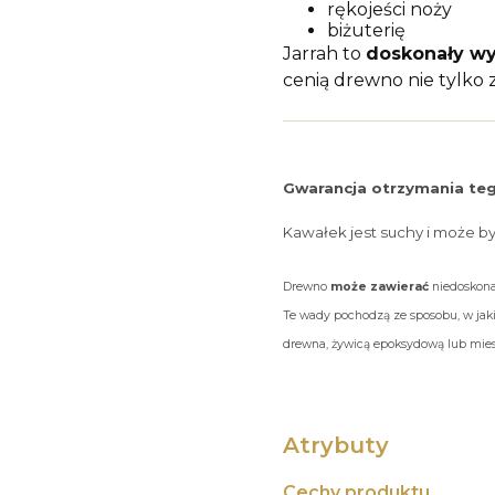
rękojeści noży
biżuterię
Jarrah to
doskonały wy
cenią drewno nie tylko 
Gwarancja otrzymania teg
Kawałek jest suchy i może b
Drewno
może zawierać
niedoskonał
Te wady pochodzą ze sposobu, w jaki
drewna, żywicą epoksydową lub miesz
Atrybuty
Cechy produktu