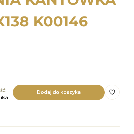
X138 K00146
ść:
Dodaj do koszyka
tuka