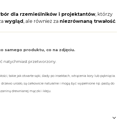
bór dla rzemieślników i projektantów
, którzy
za
wygląd
, ale również za
niezrównaną trwałość
.
o samego produktu, co na zdjęciu.
yć natychmiast przetworzony.
ości, takie jak otwarte sęki, ślady po insektach, wtrącenia kory lub pęknięcia.
 drzewo urosło, są całkowicie naturalne i mogą być wypełnione np. pastą do
aniną drewnianej mączki i kleju.