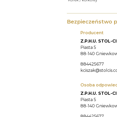
Korek / korkowy
Bezpieczeństwo 
Producent
Z.P.H.U. STOL-
Piasta 5
88-140 Gniewkow
884425677
kciszak@stolcis.c
Osoba odpowiedz
Z.P.H.U. STOL-
Piasta 5
88-140 Gniewkow
884425677