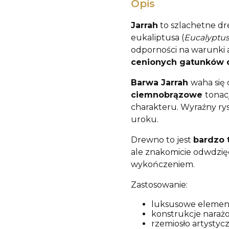
Opis
Jarrah
to szlachetne dr
eukaliptusa (
Eucalyptus
odporności na warunki 
cenionych gatunków 
Barwa Jarrah
waha się 
ciemnobrązowe
tonac
charakteru. Wyraźny ry
uroku.
Drewno to jest
bardzo 
ale znakomicie odwdzięc
wykończeniem.
Zastosowanie:
luksusowe elemen
konstrukcje naraż
rzemiosło artystyc