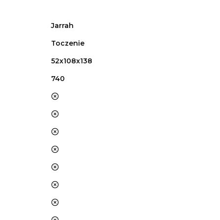
Jarrah
Toczenie
52x108x138
740
nie
nie
nie
nie
nie
nie
nie