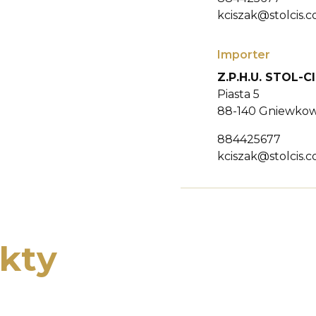
kciszak@stolcis.c
Importer
Z.P.H.U. STOL-
Piasta 5
88-140 Gniewkow
884425677
kciszak@stolcis.c
kty