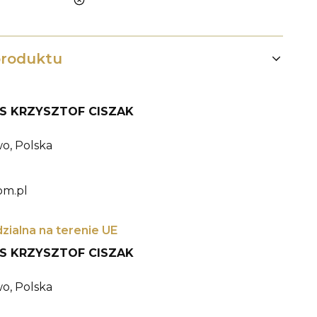
nie
produktu
CIS KRZYSZTOF CISZAK
o, Polska
om.pl
ialna na terenie UE
CIS KRZYSZTOF CISZAK
o, Polska