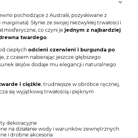
ewno pochodzące z Australii, pozyskiwane z
 marginata
). Słynie ze swojej niezwykłej trwałości i
atmosferyczne, co czyni je
jednym z najbardziej
drewna twardego
.
od ciepłych
odcieni czerwieni i burgunda po
je, z czasem nabierając jeszcze głębszego
sunek słojów dodaje mu elegancji i naturalnego
twarde i ciężkie
, trudniejsze w obróbce ręcznej,
za się wyjątkową trwałością i pięknym
ty dekoracyjne
one na działanie wody i warunków zewnętrznych
zne i drobne akcesoria