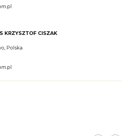
om.pl
CIS KRZYSZTOF CISZAK
o, Polska
om.pl