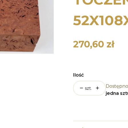
52X108
270,60 zł
Cena
Ilość
Dostępno
szt.
jedna sz