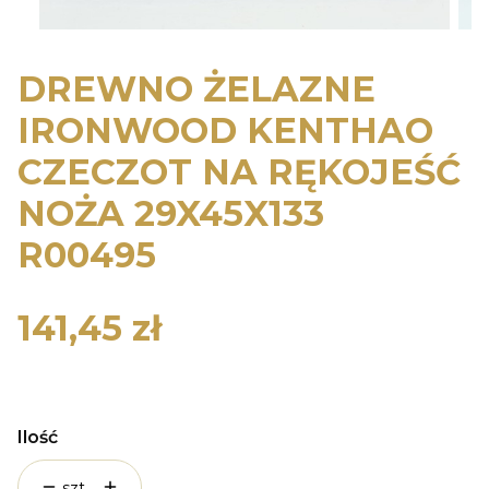
DREWNO ŻELAZNE
IRONWOOD KENTHAO
CZECZOT NA RĘKOJEŚĆ
NOŻA 29X45X133
R00495
141,45 zł
Cena
Ilość
szt.