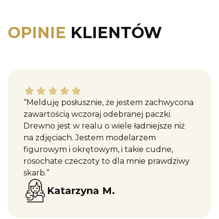
OPINIE
KLIENTÓW
Katarzyna M. dał ocenę: 5
“Melduję posłusznie, że jestem zachwycona
zawartością wczoraj odebranej paczki.
Drewno jest w realu o wiele ładniejsze niż
na zdjęciach. Jestem modelarzem
figurowym i okrętowym, i takie cudne,
rosochate czeczoty to dla mnie prawdziwy
skarb.”
Katarzyna M.