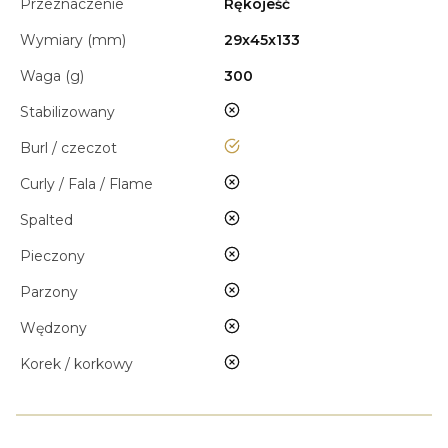
Przeznaczenie
Rękojeść
Wymiary (mm)
29x45x133
Waga (g)
300
nie
Stabilizowany
tak
Burl / czeczot
nie
Curly / Fala / Flame
nie
Spalted
nie
Pieczony
nie
Parzony
nie
Wędzony
nie
Korek / korkowy