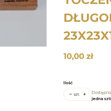
DŁUGOP
23X23X
10,00 zł
Cena
Ilość
Dostępno
szt.
jedna sz