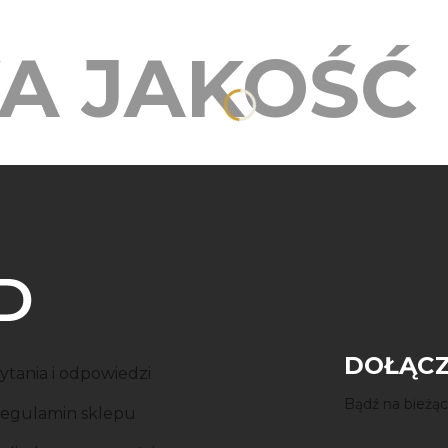
A JAKOŚĆ
DOŁĄCZ
ytania i odpowiedzi
Bądź na bieżąc
egulamin sklepu