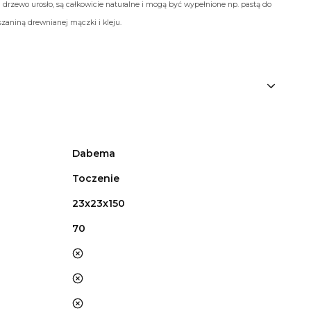
 drzewo urosło, są całkowicie naturalne i mogą być wypełnione np. pastą do
aniną drewnianej mączki i kleju.
Dabema
Toczenie
23x23x150
70
nie
nie
nie