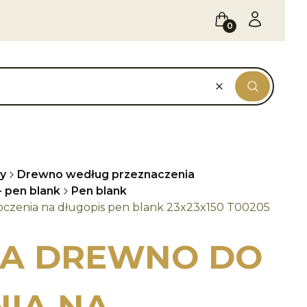
Koszyk
Zaloguj się
Wyczyść
Szukaj
y
Drewno według przeznaczenia
 pen blank
Pen blank
czenia na długopis pen blank 23x23x150 T00205
A DREWNO DO
IA NA