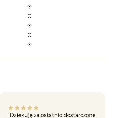
nie
nie
nie
nie
nie
Maciej W. dał ocenę: 5
“Dziękuję za ostatnio dostarczone