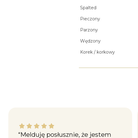
Spalted
Pieczony
Parzony
Wędzony
Korek / korkowy
Katarzyna M. dał ocenę: 5
“Melduję posłusznie, że jestem