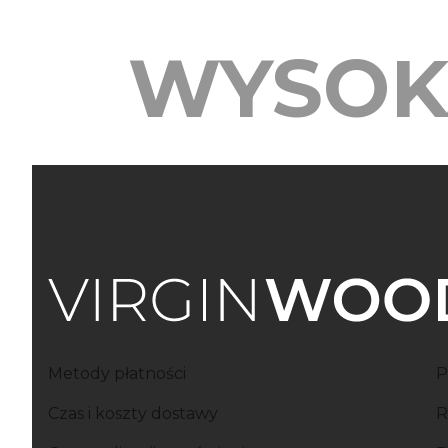
WYSOK
Linki w stopce
Metody płatności
P
Czas i koszty dostawy
R