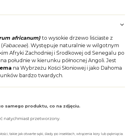
rum africanum)
to wysokie drzewo liściaste z
(
Fabaceae
). Występuje naturalnie w wilgotnym
kim Afryki Zachodniej i Środkowej od Senegalu po
 na południe w kierunku północnej Angoli. Jest
bema
na Wybrzeżu Kości Słoniowej i jako Dahoma
atunków bardzo twardych.
o samego produktu, co na zdjęciu.
yć natychmiast przetworzony.
ości, takie jak otwarte sęki, ślady po insektach, wtrącenia kory lub pęknięcia.