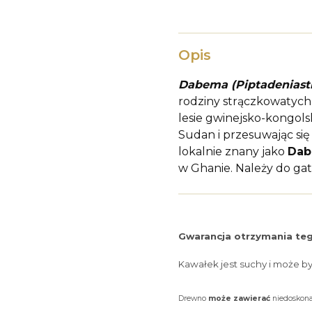
Opis
Dabema (Piptadeniast
rodziny strączkowatych 
lesie gwinejsko-kongols
Sudan i przesuwając się
lokalnie znany jako
Da
w Ghanie. Należy do g
Gwarancja otrzymania teg
Kawałek jest suchy i może b
Drewno
może zawierać
niedoskonał