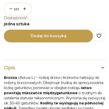
szt.
Dostępność:
jedna sztuka
Dodaj do koszyka
Opis
Brzoza
(
Betula
L.) – rodzaj drzew i krzewów należący do
rodziny brzozowatych. Obejmuje trudną do sprecyzowania
liczbę gatunków, ponieważ w obrębie rodzaju
łatwo
powstają mieszańce międzygatunkowe
o trudnym do
ustalenia statusie taksonomicznym. Wyróżnia się zazwyczaj
ok. 30–60 gatunków.
Rośliny te występują na północnej
półkuli.
Zasiedlają zwykle ubogie siedliska i są często