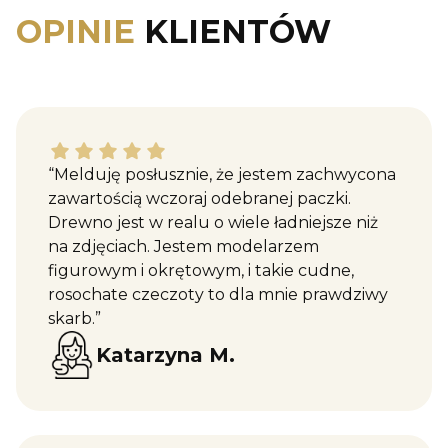
OPINIE
KLIENTÓW
Katarzyna M. dał ocenę: 5
“Melduję posłusznie, że jestem zachwycona
zawartością wczoraj odebranej paczki.
Drewno jest w realu o wiele ładniejsze niż
na zdjęciach. Jestem modelarzem
figurowym i okrętowym, i takie cudne,
rosochate czeczoty to dla mnie prawdziwy
skarb.”
Katarzyna M.