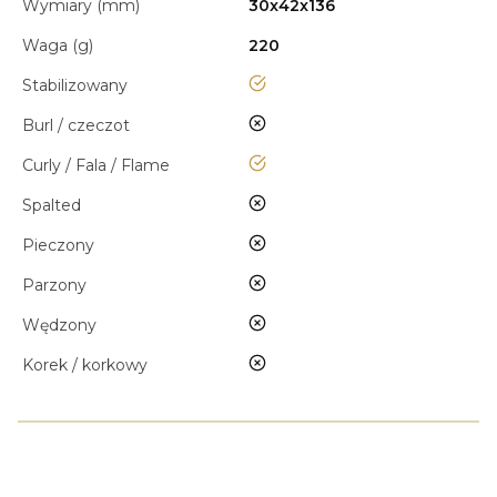
Wymiary (mm)
30x42x136
Waga (g)
220
tak
Stabilizowany
nie
Burl / czeczot
tak
Curly / Fala / Flame
nie
Spalted
nie
Pieczony
nie
Parzony
nie
Wędzony
nie
Korek / korkowy