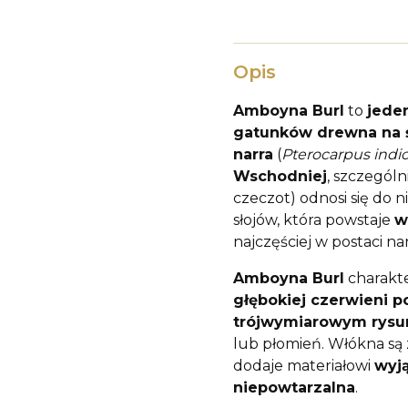
Opis
Amboyna Burl
to
jede
gatunków drewna na 
narra
(
Pterocarpus indi
Wschodniej
, szczególn
czeczot) odnosi się do 
słojów, która powstaje
w
najczęściej w postaci nar
Amboyna Burl
charakte
głębokiej czerwieni po
trójwymiarowym rysu
lub płomień. Włókna są z
dodaje materiałowi
wyj
niepowtarzalna
.