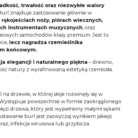
adkość, trwałość oraz niezwykłe walory
url znajduje zastosowanie głównie w
:
rękojeściach noży, piórach wiecznych,
nych instrumentach muzycznych
, oraz
owych samochodów klasy premium. Jest to
bce,
lecz nagradza rzemieślnika
em końcowym.
ja elegancji i naturalnego piękna
– drewno,
kość natury z wyrafinowaną estetyką rzemiosła.
l na drzewie, w której słoje rozwinęły się w
Występuje powszechnie w formie zaokrąglonego
łęzi drzewa, który jest wypełniony małymi sękami
tawanie burl jest zazwyczaj wynikiem jakiejś
 uraz, infekcja wirusowa lub grzybicza.