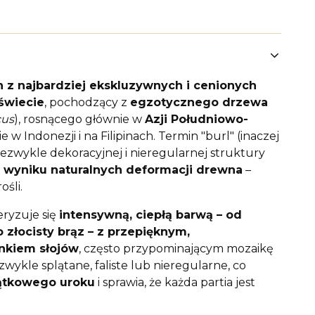
n z najbardziej ekskluzywnych i cenionych
świecie
, pochodzący z
egzotycznego drzewa
cus
), rosnącego głównie w
Azji Południowo-
ie w Indonezji i na Filipinach. Termin "burl" (inaczej
niezwykle dekoracyjnej i nieregularnej struktury
 wyniku naturalnych deformacji drewna
–
ośli.
ryzuje się
intensywną, ciepłą barwą – od
 złocisty brąz – z przepięknym,
nkiem słojów
, często przypominającym mozaikę
wykle splątane, faliste lub nieregularne, co
ątkowego uroku
i sprawia, że każda partia jest