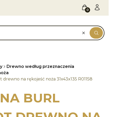
Koszyk
Zaloguj się
Wyczyść
Szukaj
y
Drewno według przeznaczenia
noża
 drewno na rękojeść noża 31x43x135 R01158
NA BURL
OT DREWNO NA