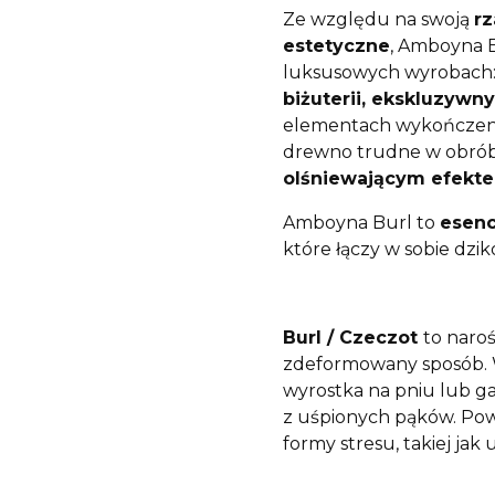
Ze względu na swoją
rz
estetyczne
, Amboyna B
luksusowych wyrobach
biżuterii, ekskluzyw
elementach wykończeni
drewno trudne w obró
olśniewającym efekt
Amboyna Burl to
esenc
które łączy w sobie dzi
Burl / Czeczot
to naroś
zdeformowany sposób. 
wyrostka na pniu lub ga
z uśpionych pąków. Pows
formy stresu, takiej jak