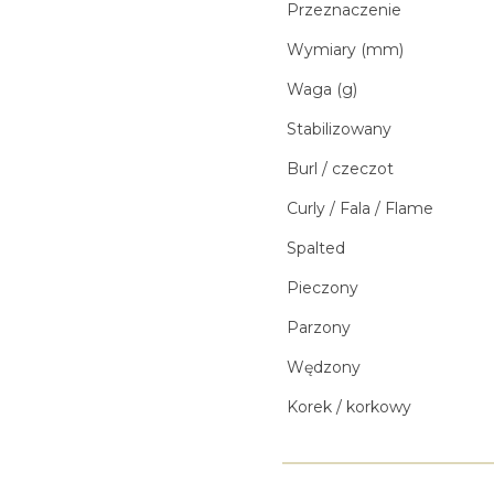
Przeznaczenie
Wymiary (mm)
Waga (g)
Stabilizowany
Burl / czeczot
Curly / Fala / Flame
Spalted
Pieczony
Parzony
Wędzony
Korek / korkowy