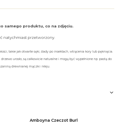
o samego produktu, co na zdjęciu.
yć natychmiast przetworzony.
ości, takie jak otwarte sęki, ślady po insektach, wtrącenia kory lub pęknięcia.
 drzewo urosło, są całkowicie naturalne i mogą być wypełnione np. pastą do
aniną drewnianej mączki i kleju.
Amboyna Czeczot Burl