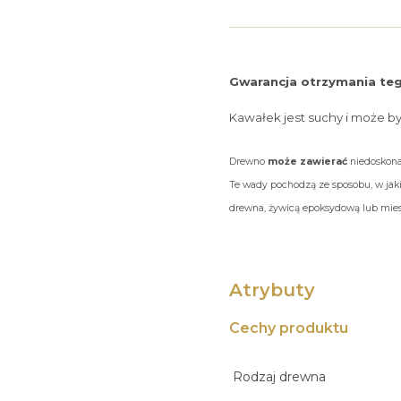
Gwarancja otrzymania teg
Kawałek jest suchy i może b
Drewno
może zawierać
niedoskonał
Te wady pochodzą ze sposobu, w jaki
drewna, żywicą epoksydową lub miesz
Atrybuty
Cechy produktu
Rodzaj drewna