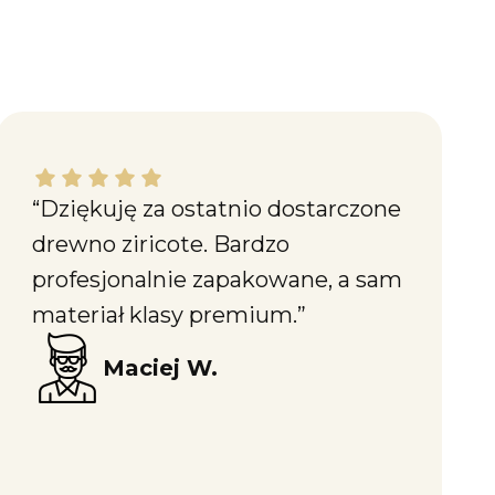
Maciej W. dał ocenę: 5
“Dziękuję za ostatnio dostarczone
drewno ziricote. Bardzo
profesjonalnie zapakowane, a sam
materiał klasy premium.”
Maciej W.