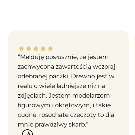
Katarzyna M. dał ocenę: 5
“Melduję posłusznie, że jestem
zachwycona zawartością wczoraj
odebranej paczki. Drewno jest w
realu o wiele ładniejsze niż na
zdjęciach. Jestem modelarzem
figurowym i okrętowym, i takie
cudne, rosochate czeczoty to dla
mnie prawdziwy skarb.”