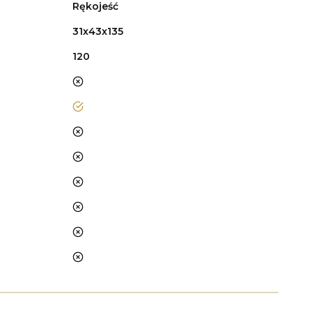
Rękojeść
31x43x135
120
nie
tak
nie
nie
nie
nie
nie
nie