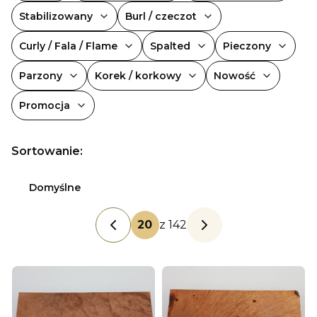
Stabilizowany
Burl / czeczot
Curly / Fala / Flame
Spalted
Pieczony
Parzony
Korek / korkowy
Nowość
Promocja
Koniec filtrów
Lista produktów
Sortowanie:
Domyślne
z 142
Poprzednie produkty
Następne produkty