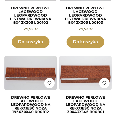
DREWNO PERŁOWE
DREWNO PERŁOWE
LACEWOOD
LACEWOOD
LEOPARDWOOD
LEOPARDWOOD
LISTWA DREWNIANA
LISTWA DREWNIANA
8X43X305 L00102
8X43X305 L00103
Cena
Cena
29,52 zł
29,52 zł
Do koszyka
Do koszyka
DREWNO PERŁOWE
DREWNO PERŁOWE
LACEWOOD
LACEWOOD
LEOPARDWOOD NA
LEOPARDWOOD NA
RĘKOJEŚĆ NOŻA
RĘKOJEŚĆ NOŻA
195X30X40 R00812
30X43X145 R00801