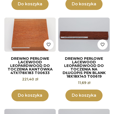
Do koszyka
Do koszyka
DREWNO PERŁOWE
DREWNO PERŁOWE
LACEWOOD
LACEWOOD
LEOPARDWOOD DO
LEOPARDWOOD DO
TOCZENIA KANTÓWKA
TOCZENIA NA
47X178X183 T00633
DŁUGOPIS PEN BLANK
18X18X145 T00619
Cena
221,40 zł
Cena
11,69 zł
Do koszyka
Do koszyka