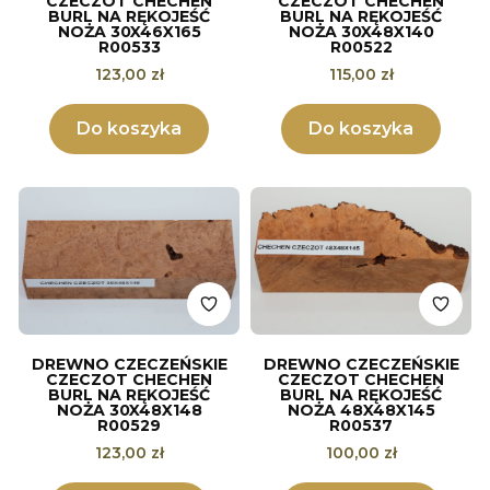
CZECZOT CHECHEN
CZECZOT CHECHEN
BURL NA RĘKOJEŚĆ
BURL NA RĘKOJEŚĆ
NOŻA 30X46X165
NOŻA 30X48X140
R00533
R00522
Cena
Cena
123,00 zł
115,00 zł
Do koszyka
Do koszyka
DREWNO CZECZEŃSKIE
DREWNO CZECZEŃSKIE
CZECZOT CHECHEN
CZECZOT CHECHEN
BURL NA RĘKOJEŚĆ
BURL NA RĘKOJEŚĆ
NOŻA 30X48X148
NOŻA 48X48X145
R00529
R00537
Cena
Cena
123,00 zł
100,00 zł