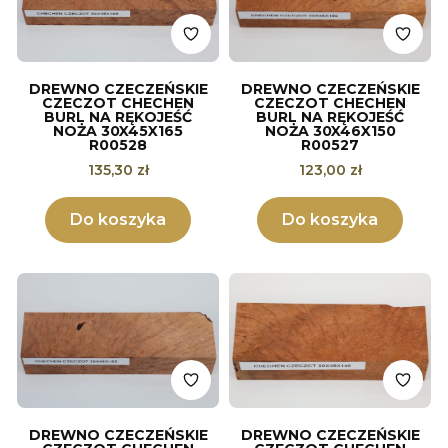
DREWNO CZECZEŃSKIE
DREWNO CZECZEŃSKIE
CZECZOT CHECHEN
CZECZOT CHECHEN
BURL NA RĘKOJEŚĆ
BURL NA RĘKOJEŚĆ
NOŻA 30X45X165
NOŻA 30X46X150
R00528
R00527
Cena
Cena
135,30 zł
123,00 zł
Do koszyka
Do koszyka
DREWNO CZECZEŃSKIE
DREWNO CZECZEŃSKIE