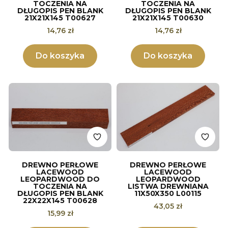
TOCZENIA NA
TOCZENIA NA
DŁUGOPIS PEN BLANK
DŁUGOPIS PEN BLANK
21X21X145 T00627
21X21X145 T00630
Cena
Cena
14,76 zł
14,76 zł
Do koszyka
Do koszyka
DREWNO PERŁOWE
DREWNO PERŁOWE
LACEWOOD
LACEWOOD
LEOPARDWOOD DO
LEOPARDWOOD
TOCZENIA NA
LISTWA DREWNIANA
DŁUGOPIS PEN BLANK
11X50X350 L00115
22X22X145 T00628
Cena
43,05 zł
Cena
15,99 zł