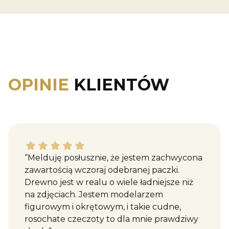
OPINIE
KLIENTÓW
Katarzyna M. dał ocenę: 5
“Melduję posłusznie, że jestem zachwycona
zawartością wczoraj odebranej paczki.
Drewno jest w realu o wiele ładniejsze niż
na zdjęciach. Jestem modelarzem
figurowym i okrętowym, i takie cudne,
rosochate czeczoty to dla mnie prawdziwy