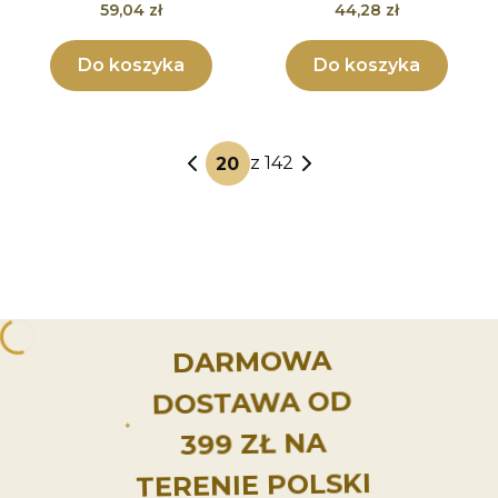
Cena
Cena
59,04 zł
44,28 zł
Do koszyka
Do koszyka
z 142
DARMOWA
DOSTAWA OD
399 ZŁ NA
TERENIE POLSKI