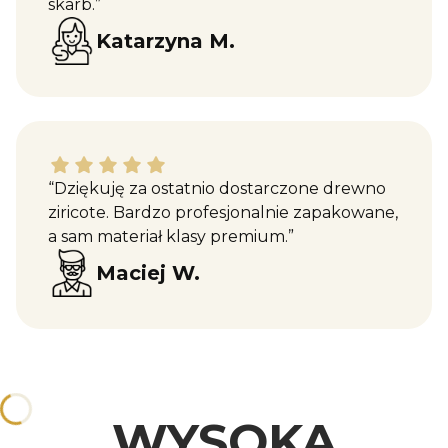
skarb.”
Katarzyna M.
Maciej W. dał ocenę: 5
“Dziękuję za ostatnio dostarczone drewno
ziricote. Bardzo profesjonalnie zapakowane,
a sam materiał klasy premium.”
Maciej W.
WYSOKA