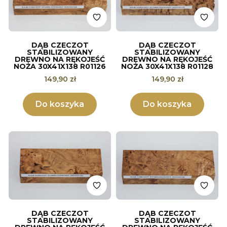
DĄB CZECZOT
DĄB CZECZOT
STABILIZOWANY
STABILIZOWANY
DREWNO NA RĘKOJEŚĆ
DREWNO NA RĘKOJEŚĆ
NOŻA 30X41X138 R01126
NOŻA 30X41X138 R01128
Cena
Cena
149,90 zł
149,90 zł
Do koszyka
Do koszyka
DĄB CZECZOT
DĄB CZECZOT
STABILIZOWANY
STABILIZOWANY