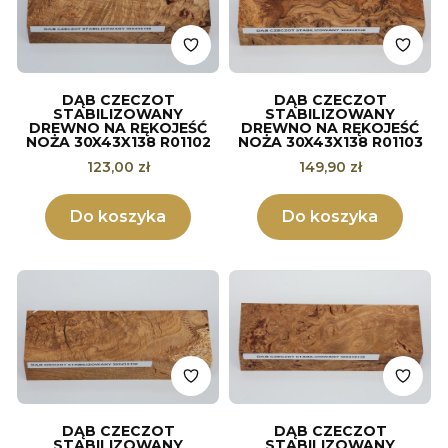
DĄB CZECZOT
DĄB CZECZOT
STABILIZOWANY
STABILIZOWANY
DREWNO NA RĘKOJEŚĆ
DREWNO NA RĘKOJEŚĆ
NOŻA 30X43X138 R01102
NOŻA 30X43X138 R01103
Cena
Cena
123,00 zł
149,90 zł
Do koszyka
Do koszyka
DĄB CZECZOT
DĄB CZECZOT
STABILIZOWANY
STABILIZOWANY