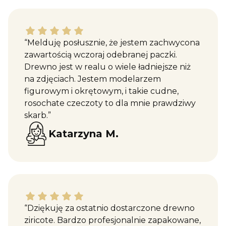
Katarzyna M. dał ocenę: 5
“Melduję posłusznie, że jestem zachwycona
zawartością wczoraj odebranej paczki.
Drewno jest w realu o wiele ładniejsze niż
na zdjęciach. Jestem modelarzem
figurowym i okrętowym, i takie cudne,
rosochate czeczoty to dla mnie prawdziwy
skarb.”
Katarzyna M.
Maciej W. dał ocenę: 5
“Dziękuję za ostatnio dostarczone drewno
ziricote. Bardzo profesjonalnie zapakowane,