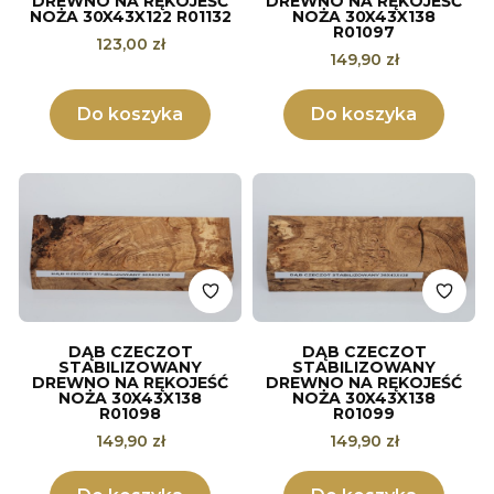
DREWNO NA RĘKOJEŚĆ
DREWNO NA RĘKOJEŚĆ
NOŻA 30X43X122 R01132
NOŻA 30X43X138
R01097
Cena
123,00 zł
Cena
149,90 zł
Do koszyka
Do koszyka
DĄB CZECZOT
DĄB CZECZOT
STABILIZOWANY
STABILIZOWANY
DREWNO NA RĘKOJEŚĆ
DREWNO NA RĘKOJEŚĆ
NOŻA 30X43X138
NOŻA 30X43X138
R01098
R01099
Cena
Cena
149,90 zł
149,90 zł