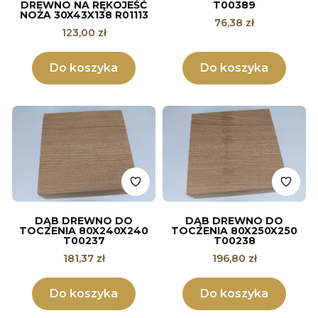
DREWNO NA RĘKOJEŚĆ
T00389
NOŻA 30X43X138 R01113
Cena
76,38 zł
Cena
123,00 zł
Do koszyka
Do koszyka
DĄB DREWNO DO
DĄB DREWNO DO
TOCZENIA 80X240X240
TOCZENIA 80X250X250
T00237
T00238
Cena
Cena
181,37 zł
196,80 zł
Do koszyka
Do koszyka