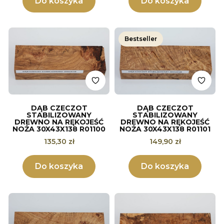
Do koszyka
Do koszyka
Bestseller
DĄB CZECZOT
DĄB CZECZOT
STABILIZOWANY
STABILIZOWANY
DREWNO NA RĘKOJEŚĆ
DREWNO NA RĘKOJEŚĆ
NOŻA 30X43X138 R01100
NOŻA 30X43X138 R01101
Cena
Cena
135,30 zł
149,90 zł
Do koszyka
Do koszyka