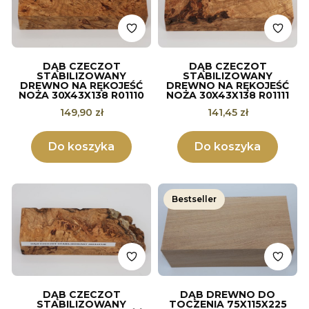
DĄB CZECZOT
DĄB CZECZOT
STABILIZOWANY
STABILIZOWANY
DREWNO NA RĘKOJEŚĆ
DREWNO NA RĘKOJEŚĆ
NOŻA 30X43X138 R01110
NOŻA 30X43X138 R01111
Cena
Cena
149,90 zł
141,45 zł
Do koszyka
Do koszyka
Bestseller
DĄB CZECZOT
DĄB DREWNO DO
STABILIZOWANY
TOCZENIA 75X115X225