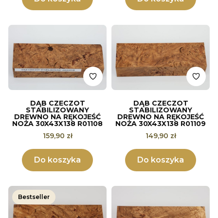
DĄB CZECZOT
DĄB CZECZOT
STABILIZOWANY
STABILIZOWANY
DREWNO NA RĘKOJEŚĆ
DREWNO NA RĘKOJEŚĆ
NOŻA 30X43X138 R01108
NOŻA 30X43X138 R01109
Cena
Cena
159,90 zł
149,90 zł
Do koszyka
Do koszyka
Bestseller