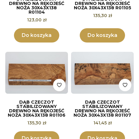
DREWNO NA RĘKOJEŚĆ
DREWNO NA RĘKOJEŚĆ
NOŻA 30X43X138
NOŻA 30X43X138 R01105
R01104
Cena
135,30 zł
Cena
123,00 zł
Do koszyka
Do koszyka
DĄB CZECZOT
DĄB CZECZOT
STABILIZOWANY
STABILIZOWANY
DREWNO NA RĘKOJEŚĆ
DREWNO NA RĘKOJEŚĆ
NOŻA 30X43X138 R01106
NOŻA 30X43X138 R01107
Cena
Cena
135,30 zł
141,45 zł
Do koszyka
Do koszyka