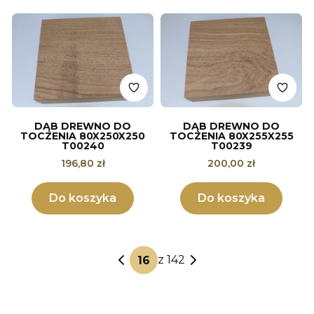
DĄB DREWNO DO
DĄB DREWNO DO
TOCZENIA 80X250X250
TOCZENIA 80X255X255
T00240
T00239
Cena
Cena
196,80 zł
200,00 zł
Do koszyka
Do koszyka
z 142