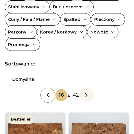
Stabilizowany
Burl / czeczot
Curly / Fala / Flame
Spalted
Pieczony
Parzony
Korek / korkowy
Nowość
Promocja
Koniec filtrów
Lista produktów
Sortowanie:
Domyślne
z 142
Poprzednie produkty
Następne produkty
Bestseller