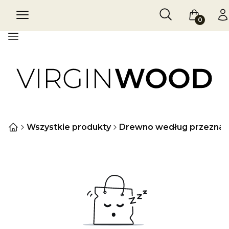
Otwórz wyszukiw
Szukaj
Menu
Koszyk
Za
Menu
Wszystkie produkty
Drewno według przeznac