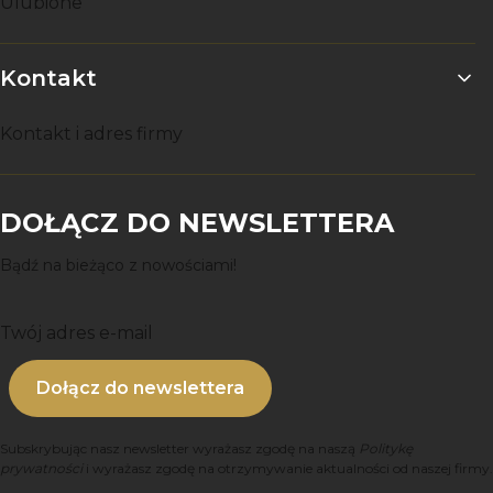
Ulubione
Kontakt
Kontakt i adres firmy
DOŁĄCZ DO NEWSLETTERA
Bądź na bieżąco z nowościami!
Twój adres e-mail
Dołącz do newslettera
Subskrybując nasz newsletter wyrażasz zgodę na naszą
Politykę
prywatności
i wyrażasz zgodę na otrzymywanie aktualności od naszej firmy.