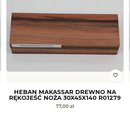
HEBAN MAKASSAR DREWNO NA
RĘKOJEŚĆ NOŻA 30X45X140 R01279
Cena
77,00 zł