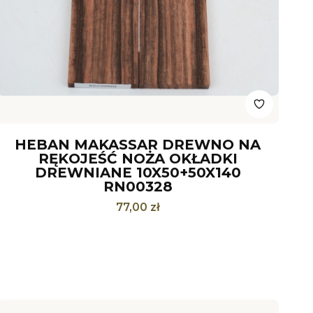
HEBAN MAKASSAR DREWNO NA
RĘKOJEŚĆ NOŻA OKŁADKI
DREWNIANE 10X50+50X140
RN00328
Cena
77,00 zł