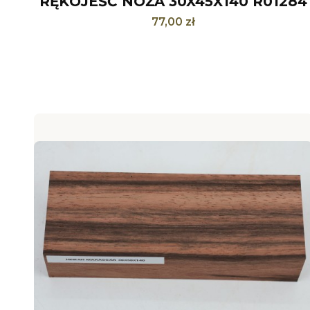
RĘKOJEŚĆ NOŻA 30X45X140 R01284
Cena
77,00 zł