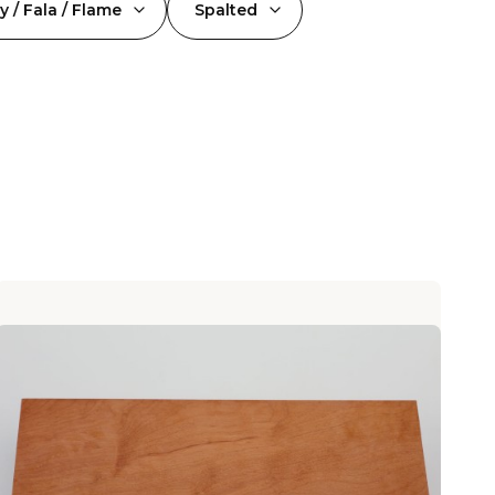
y / Fala / Flame
Spalted
y
tępne produkty