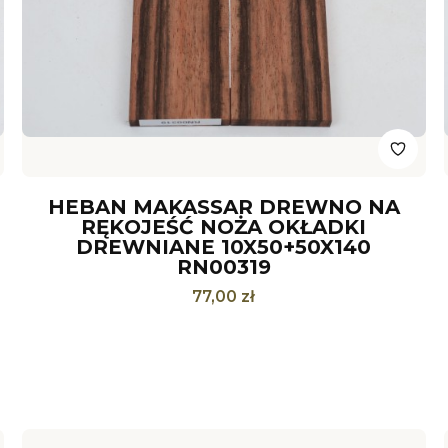
HEBAN MAKASSAR DREWNO NA
RĘKOJEŚĆ NOŻA OKŁADKI
DREWNIANE 10X50+50X140
RN00319
Cena
77,00 zł