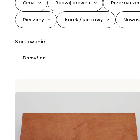
Cena
Rodzaj drewna
Przeznaczen
Pieczony
Korek / korkowy
Nowoś
Koniec filtrów
Sortowanie:
Lista produktó
Domyślne