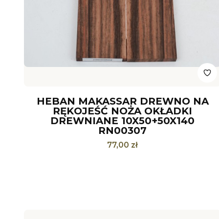
HEBAN MAKASSAR DREWNO NA
RĘKOJEŚĆ NOŻA OKŁADKI
DREWNIANE 10X50+50X140
RN00307
Cena
77,00 zł