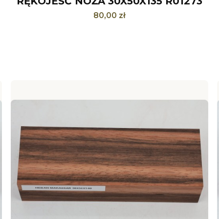
RĘKOJEŚĆ NOŻA 30X50X135 R01273
Cena
80,00 zł