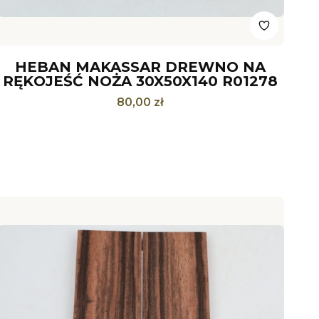
HEBAN MAKASSAR DREWNO NA
RĘKOJEŚĆ NOŻA 30X50X140 R01278
Cena
80,00 zł