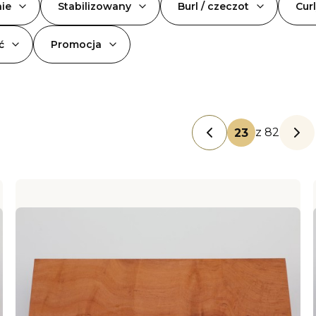
ie
Stabilizowany
Burl / czeczot
Curl
ć
Promocja
w
z 82
Poprzednie produkt
Nas