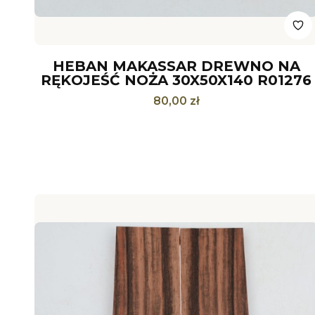
HEBAN MAKASSAR DREWNO NA
RĘKOJEŚĆ NOŻA 30X50X140 R01276
Cena
80,00 zł