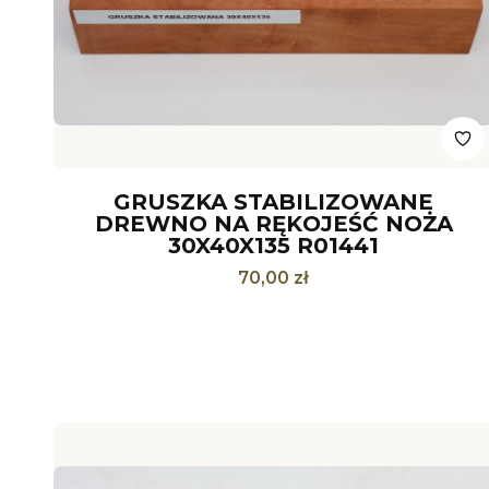
GRUSZKA STABILIZOWANE
DREWNO NA RĘKOJEŚĆ NOŻA
30X40X135 R01441
Cena
70,00 zł