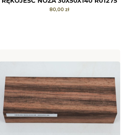
RĘKOJEŚĆ NOŻA 30X50X140 R01275
Cena
80,00 zł