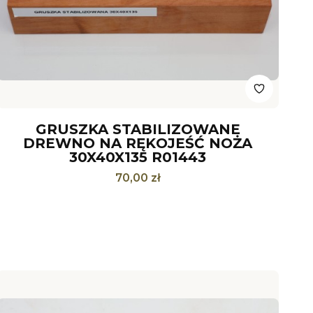
GRUSZKA STABILIZOWANE
DREWNO NA RĘKOJEŚĆ NOŻA
30X40X135 R01443
Cena
70,00 zł