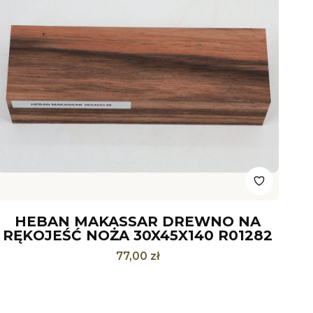
HEBAN MAKASSAR DREWNO NA
RĘKOJEŚĆ NOŻA 30X45X140 R01282
Cena
77,00 zł