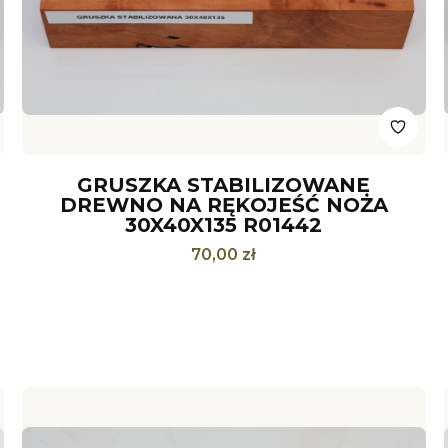
GRUSZKA STABILIZOWANE
DREWNO NA RĘKOJEŚĆ NOŻA
30X40X135 R01442
Cena
70,00 zł