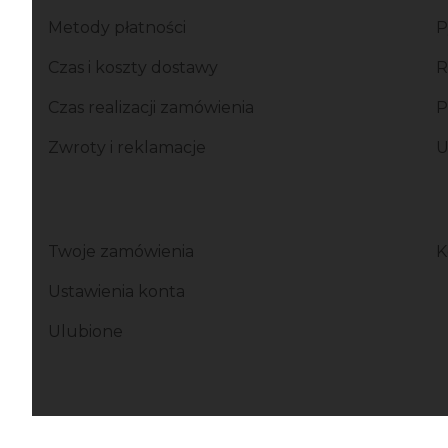
Linki w stopce
Metody płatności
P
Czas i koszty dostawy
R
Czas realizacji zamówienia
P
Zwroty i reklamacje
U
Twoje zamówienia
K
Ustawienia konta
Ulubione