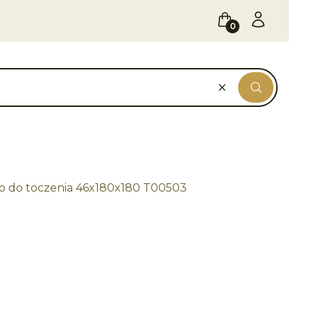
Koszyk
Zaloguj się
Wyczyść
Szukaj
o do toczenia 46x180x180 T00503