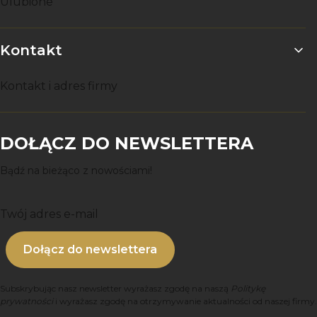
Ulubione
Kontakt
Kontakt i adres firmy
DOŁĄCZ DO NEWSLETTERA
Bądź na bieżąco z nowościami!
Twój adres e-mail
Dołącz do newslettera
Subskrybując nasz newsletter wyrażasz zgodę na naszą
Politykę
prywatności
i wyrażasz zgodę na otrzymywanie aktualności od naszej firmy.