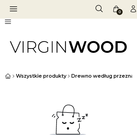
Otwórz wyszukiw
Szukaj
Menu
Koszyk
Za
Menu
Wszystkie produkty
Drewno według przeznac