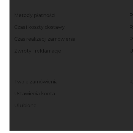
Linki w stopce
Metody płatności
P
Czas i koszty dostawy
R
Czas realizacji zamówienia
P
Zwroty i reklamacje
U
Twoje zamówienia
K
Ustawienia konta
Ulubione