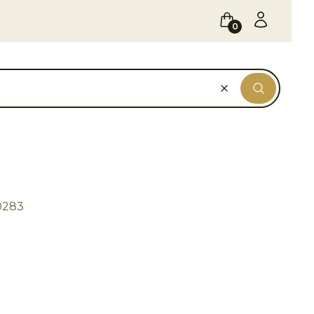
Koszyk
Zaloguj się
Wyczyść
Szukaj
0283