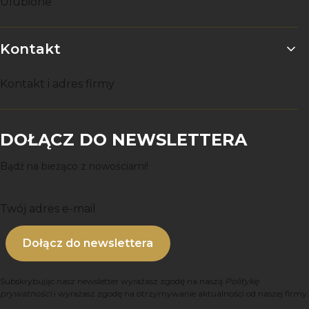
Ulubione
Kontakt
Kontakt i adres firmy
DOŁĄCZ DO NEWSLETTERA
Bądź na bieżąco z nowościami!
Twój adres e-mail
Dołącz do newslettera
Subskrybując nasz newsletter wyrażasz zgodę na naszą
Politykę
prywatności
i wyrażasz zgodę na otrzymywanie aktualności od naszej firmy.