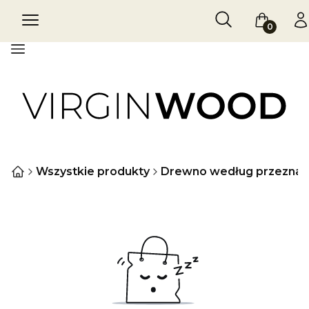
Otwórz wyszukiw
Szukaj
Menu
Koszyk
Za
Menu
Wszystkie produkty
Drewno według przeznac