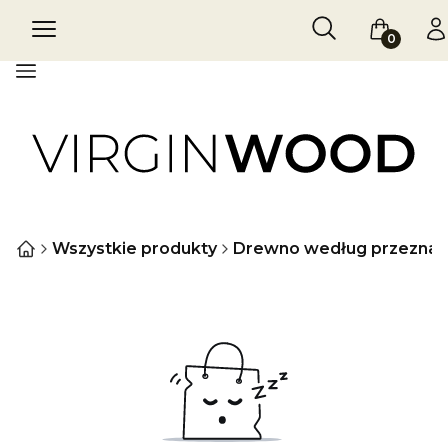
Otwórz wyszukiw
Szukaj
Menu
Koszyk
Za
Menu
Wszystkie produkty
Drewno według przeznac