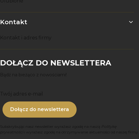
Ulubione
Kontakt
Kontakt i adres firmy
DOŁĄCZ DO NEWSLETTERA
Bądź na bieżąco z nowościami!
Twój adres e-mail
Dołącz do newslettera
Subskrybując nasz newsletter wyrażasz zgodę na naszą
Politykę
prywatności
i wyrażasz zgodę na otrzymywanie aktualności od naszej firmy.