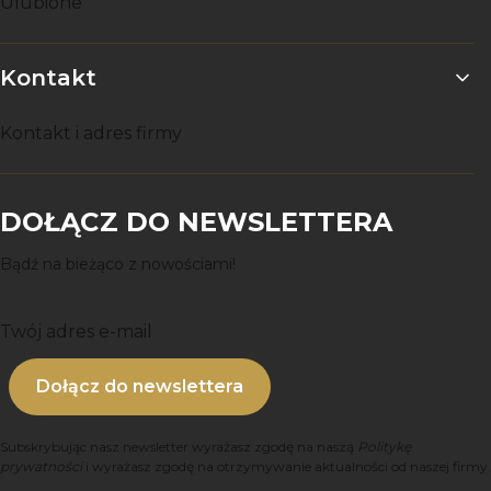
Ulubione
Kontakt
Kontakt i adres firmy
DOŁĄCZ DO NEWSLETTERA
Bądź na bieżąco z nowościami!
Twój adres e-mail
Dołącz do newslettera
Subskrybując nasz newsletter wyrażasz zgodę na naszą
Politykę
prywatności
i wyrażasz zgodę na otrzymywanie aktualności od naszej firmy.