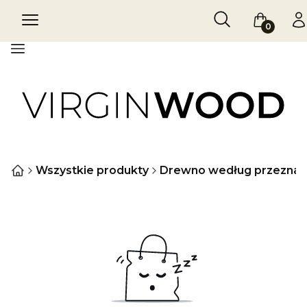
Otwórz wyszukiw
Szukaj
Menu
Koszyk
Za
Menu
Wszystkie produkty
Drewno według przeznac