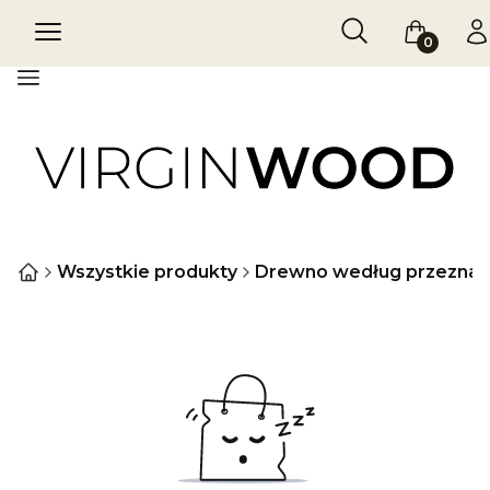
Otwórz wyszukiw
Szukaj
Menu
Koszyk
Za
Menu
Wszystkie produkty
Drewno według przeznac