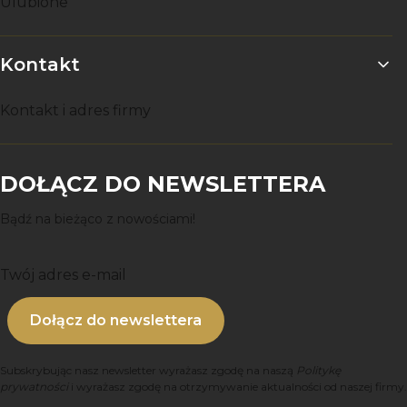
Ulubione
Kontakt
Kontakt i adres firmy
DOŁĄCZ DO NEWSLETTERA
Bądź na bieżąco z nowościami!
Twój adres e-mail
Dołącz do newslettera
Subskrybując nasz newsletter wyrażasz zgodę na naszą
Politykę
prywatności
i wyrażasz zgodę na otrzymywanie aktualności od naszej firmy.