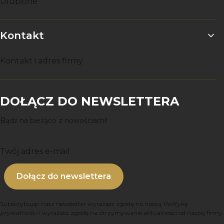
Ulubione
Kontakt
Kontakt i adres firmy
DOŁĄCZ DO NEWSLETTERA
Bądź na bieżąco z nowościami!
Twój adres e-mail
Dołącz do newslettera
Subskrybując nasz newsletter wyrażasz zgodę na naszą
Politykę
prywatności
i wyrażasz zgodę na otrzymywanie aktualności od naszej firmy.