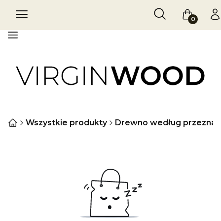
Otwórz wyszukiw
Szukaj
Menu
Koszyk
Za
Menu
Wszystkie produkty
Drewno według przeznac