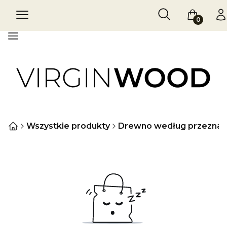
Otwórz wyszukiw
Szukaj
Menu
Koszyk
Za
Menu
Wszystkie produkty
Drewno według przeznac