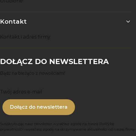
Ulubione
Kontakt
Kontakt i adres firmy
DOŁĄCZ DO NEWSLETTERA
Bądź na bieżąco z nowościami!
Twój adres e-mail
Dołącz do newslettera
Subskrybując nasz newsletter wyrażasz zgodę na naszą
Politykę
prywatności
i wyrażasz zgodę na otrzymywanie aktualności od naszej firmy.