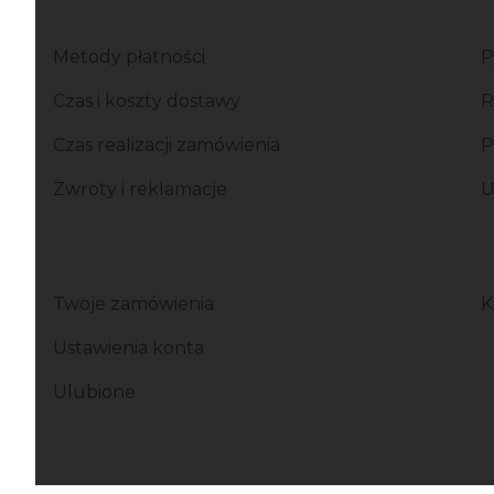
Linki w stopce
Metody płatności
P
Czas i koszty dostawy
R
Czas realizacji zamówienia
P
Zwroty i reklamacje
U
Twoje zamówienia
K
Ustawienia konta
Ulubione