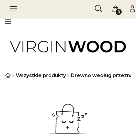
Otwórz wyszukiw
Szukaj
Menu
Koszyk
Za
Menu
Wszystkie produkty
Drewno według przeznac