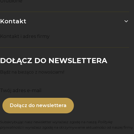
Ulubione
Kontakt
Kontakt i adres firmy
DOŁĄCZ DO NEWSLETTERA
Bądź na bieżąco z nowościami!
Twój adres e-mail
Dołącz do newslettera
Subskrybując nasz newsletter wyrażasz zgodę na naszą
Politykę
prywatności
i wyrażasz zgodę na otrzymywanie aktualności od naszej firmy.