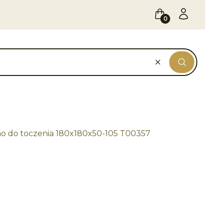
Koszyk
Zaloguj się
Wyczyść
Szukaj
no do toczenia 180x180x50-105 T00357