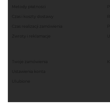
Linki w stopce
Metody płatności
P
Czas i koszty dostawy
R
Czas realizacji zamówienia
P
Zwroty i reklamacje
U
Twoje zamówienia
K
Ustawienia konta
Ulubione