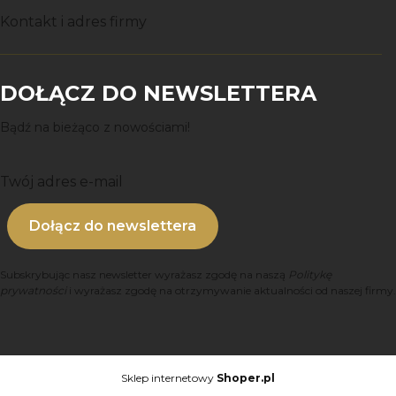
Kontakt i adres firmy
DOŁĄCZ DO NEWSLETTERA
Bądź na bieżąco z nowościami!
Twój adres e-mail
Dołącz do newslettera
Subskrybując nasz newsletter wyrażasz zgodę na naszą
Politykę
prywatności
i wyrażasz zgodę na otrzymywanie aktualności od naszej firmy.
Sklep internetowy
Shoper.pl