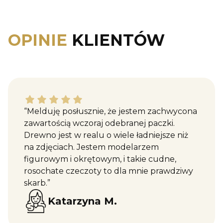
OPINIE
KLIENTÓW
Katarzyna M. dał ocenę: 5
“Melduję posłusznie, że jestem zachwycona
zawartością wczoraj odebranej paczki.
Drewno jest w realu o wiele ładniejsze niż
na zdjęciach. Jestem modelarzem
figurowym i okrętowym, i takie cudne,
rosochate czeczoty to dla mnie prawdziwy
skarb.”
Katarzyna M.