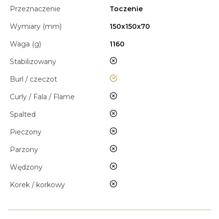
Przeznaczenie
Toczenie
Wymiary (mm)
150x150x70
Waga (g)
1160
nie
Stabilizowany
tak
Burl / czeczot
nie
Curly / Fala / Flame
nie
Spalted
nie
Pieczony
nie
Parzony
nie
Wędzony
nie
Korek / korkowy