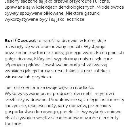
Jesiony sadzone są jako drzewa przydrożne i uliczne,
uprawiane są w kolekcjach dendrologicznych. Młode owoce
bywały spożywane piklowane. Niektóre gatunki
wykorzystywane były i są jako lecznicze.
Burl / Czeczot
to narośl na drzewie, w której słoje
rozwinęły się w zdeformowany sposób. Występuje
powszechnie w formie zaokrąglonego wyrostka na pniu lub
gałęzi drzewa, który jest wypełniony małymi sękami z
uśpionych pąków. Powstawanie burl jest zazwyczaj
wynikiem jakiejś formy stresu, takiej jak uraz, infekcja
wirusowa lub grzybicza.
Jest ono cenione za swoje piękno i rzadkość.
Wykorzystywane przez producentów mebli, artystów i
rzeźbiarzy w drewnie. Produkowane są z niego instrumenty
muzyczne, rękojeści noży, ramy obrazów, przedmioty
gospodarstwa domowego, panele i listwy wykończeniowe
ekskluzywnych wnętrz samochodów oraz inne elementy
toczone.