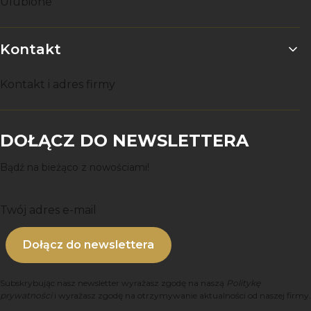
Ulubione
Kontakt
Kontakt i adres firmy
DOŁĄCZ DO NEWSLETTERA
Bądź na bieżąco z nowościami!
Twój adres e-mail
Dołącz do newslettera
Subskrybując nasz newsletter wyrażasz zgodę na naszą
Politykę
prywatności
i wyrażasz zgodę na otrzymywanie aktualności od naszej firmy.