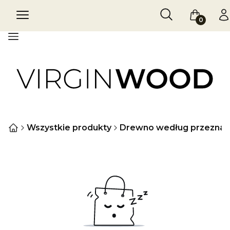
Otwórz wyszukiw
Szukaj
Menu
Koszyk
Za
Menu
Wszystkie produkty
Drewno według przeznac