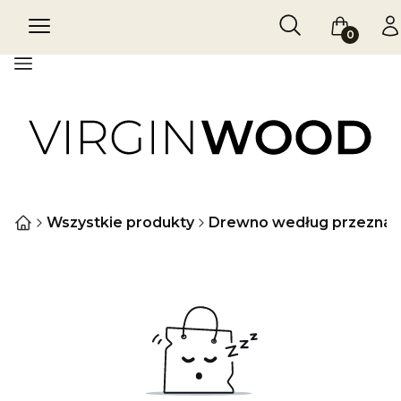
Otwórz wyszukiw
Szukaj
Menu
Koszyk
Za
Menu
Wszystkie produkty
Drewno według przeznac