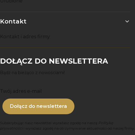
Ulubione
Kontakt
Kontakt i adres firmy
DOŁĄCZ DO NEWSLETTERA
Bądź na bieżąco z nowościami!
Twój adres e-mail
Dołącz do newslettera
Subskrybując nasz newsletter wyrażasz zgodę na naszą
Politykę
prywatności
i wyrażasz zgodę na otrzymywanie aktualności od naszej firmy.