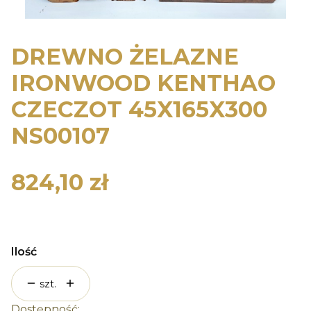
DREWNO ŻELAZNE
IRONWOOD KENTHAO
CZECZOT 45X165X300
NS00107
824,10 zł
Cena
Ilość
szt.
Dostępność: