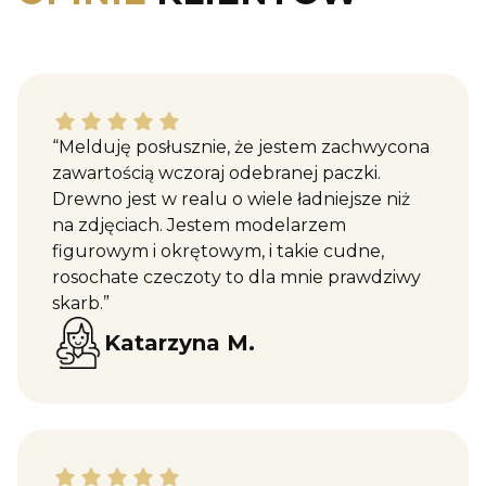
Katarzyna M. dał ocenę: 5
“Melduję posłusznie, że jestem zachwycona
zawartością wczoraj odebranej paczki.
Drewno jest w realu o wiele ładniejsze niż
na zdjęciach. Jestem modelarzem
figurowym i okrętowym, i takie cudne,
rosochate czeczoty to dla mnie prawdziwy
skarb.”
Katarzyna M.
Maciej W. dał ocenę: 5