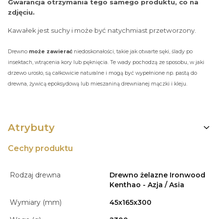
Gwarancja otrzymania tego samego produktu, co na
zdjęciu.
Kawałek jest suchy i może być natychmiast przetworzony.
Drewno
może zawierać
niedoskonałości, takie jak otwarte sęki, ślady po
insektach, wtrącenia kory lub pęknięcia. Te wady pochodzą ze sposobu, w jaki
drzewo urosło, są całkowicie naturalne i mogą być wypełnione np. pastą do
drewna, żywicą epoksydową lub mieszaniną drewnianej mączki i kleju.
Atrybuty
Cechy produktu
Rodzaj drewna
Drewno żelazne Ironwood
Kenthao - Azja / Asia
Wymiary (mm)
45x165x300