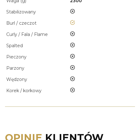
Waga (g)
2300
nie
Stabilizowany
tak
Burl / czeczot
nie
Curly / Fala / Flame
nie
Spalted
nie
Pieczony
nie
Parzony
nie
Wędzony
nie
Korek / korkowy
OPINIE
KLIENTÓW