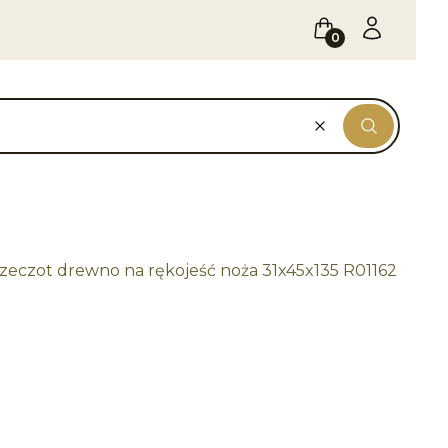
Koszyk
Zaloguj się
Wyczyść
Szukaj
eczot drewno na rękojeść noża 31x45x135 R01162