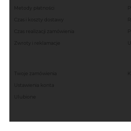
Linki w stopce
Metody płatności
P
Czas i koszty dostawy
R
Czas realizacji zamówienia
P
Zwroty i reklamacje
U
Twoje zamówienia
K
Ustawienia konta
Ulubione