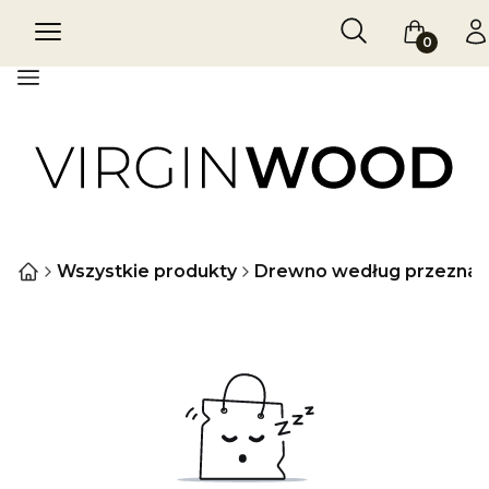
Otwórz wyszukiw
Szukaj
Menu
Koszyk
Za
Menu
Wszystkie produkty
Drewno według przeznac