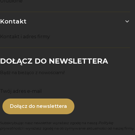
Ulubione
Kontakt
Kontakt i adres firmy
DOŁĄCZ DO NEWSLETTERA
Bądź na bieżąco z nowościami!
Twój adres e-mail
Dołącz do newslettera
Subskrybując nasz newsletter wyrażasz zgodę na naszą
Politykę
prywatności
i wyrażasz zgodę na otrzymywanie aktualności od naszej firmy.