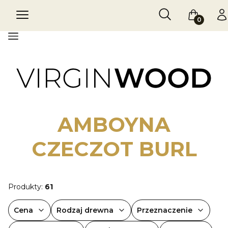
Otwórz wyszukiw
Szukaj
Menu
Koszyk
Za
Menu
AMBOYNA
CZECZOT BURL
Produkty:
61
Cena
Rodzaj drewna
Przeznaczenie