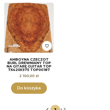
AMBOYNA CZECZOT
BURL DREWNIANY TOP
NA GITARĘ GUITAR TOP
7X420X575 TOP00187
Cena
2 100,00 zł
Do koszyka
z 3