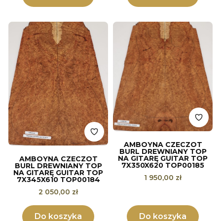
AMBOYNA CZECZOT
BURL DREWNIANY TOP
NA GITARĘ GUITAR TOP
AMBOYNA CZECZOT
7X350X620 TOP00185
BURL DREWNIANY TOP
NA GITARĘ GUITAR TOP
Cena
1 950,00 zł
7X345X610 TOP00184
Cena
2 050,00 zł
Do koszyka
Do koszyka