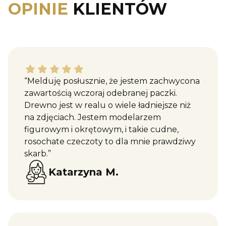
OPINIE
KLIENTÓW
Katarzyna M. dał ocenę: 5
“Melduję posłusznie, że jestem zachwycona
zawartością wczoraj odebranej paczki.
Drewno jest w realu o wiele ładniejsze niż
na zdjęciach. Jestem modelarzem
figurowym i okrętowym, i takie cudne,
rosochate czeczoty to dla mnie prawdziwy
skarb.”
Katarzyna M.