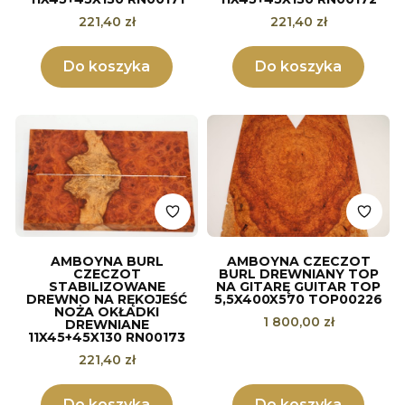
Cena
Cena
221,40 zł
221,40 zł
Do koszyka
Do koszyka
AMBOYNA BURL
AMBOYNA CZECZOT
CZECZOT
BURL DREWNIANY TOP
STABILIZOWANE
NA GITARĘ GUITAR TOP
DREWNO NA RĘKOJEŚĆ
5,5X400X570 TOP00226
NOŻA OKŁADKI
Cena
1 800,00 zł
DREWNIANE
11X45+45X130 RN00173
Cena
221,40 zł
Do koszyka
Do koszyka