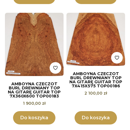
AMBOYNA CZECZOT
BURL DREWNIANY TOP
NA GITARĘ GUITAR TOP
AMBOYNA CZECZOT
7X415X575 TOP00186
BURL DREWNIANY TOP
NA GITARĘ GUITAR TOP
Cena
2 100,00 zł
7X360X600 TOP00183
Cena
1 900,00 zł
Do koszyka
Do koszyka