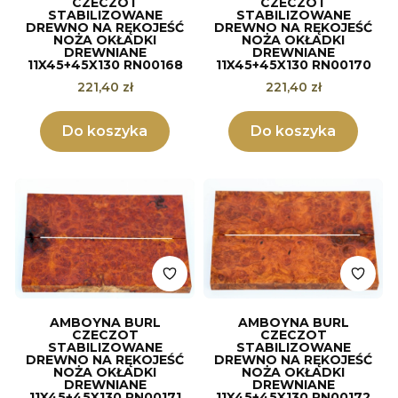
CZECZOT
CZECZOT
STABILIZOWANE
STABILIZOWANE
DREWNO NA RĘKOJEŚĆ
DREWNO NA RĘKOJEŚĆ
NOŻA OKŁADKI
NOŻA OKŁADKI
DREWNIANE
DREWNIANE
11X45+45X130 RN00168
11X45+45X130 RN00170
Cena
Cena
221,40 zł
221,40 zł
Do koszyka
Do koszyka
AMBOYNA BURL
AMBOYNA BURL
CZECZOT
CZECZOT
STABILIZOWANE
STABILIZOWANE
DREWNO NA RĘKOJEŚĆ
DREWNO NA RĘKOJEŚĆ
NOŻA OKŁADKI
NOŻA OKŁADKI
DREWNIANE
DREWNIANE
11X45+45X130 RN00171
11X45+45X130 RN00172